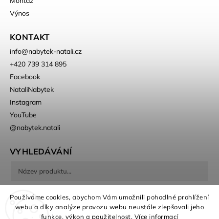
Montáž
Výnos
KONTAKT
info
@
nabytek-natali.cz
+420 739 314 895
Facebook
NataliNabytek
Instagram
YouTube
@nabytek.natali
VYHLEDÁVÁNÍ
Hledat
Používáme cookies, abychom Vám umožnili pohodlné prohlížení
webu a díky analýze provozu webu neustále zlepšovali jeho
funkce, výkon a použitelnost.
Více informací