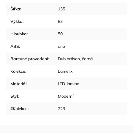
Šířka
:
135
Výška
:
83
Hloubka
:
50
ABS
:
ano
Barevné provedení
:
Dub artisan, černá
Kolekce
:
Lamelix
Materiál
:
LTD, lamino
Styl
:
Moderní
#Kolekce
:
223