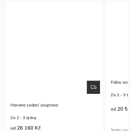
Fabio sedací souprava
Sedací so
Za 2 - 3 týdny
Za 1 - 2 t
20 510 Kč
23 96
od
od
Sedací souprava FABIO je ideální kombinací luxusu
Rohová seda