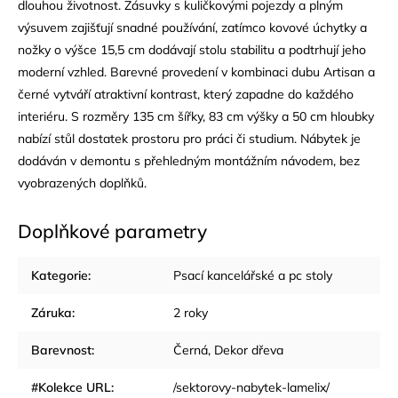
dlouhou životnost. Zásuvky s kuličkovými pojezdy a plným
výsuvem zajišťují snadné používání, zatímco kovové úchytky a
nožky o výšce 15,5 cm dodávají stolu stabilitu a podtrhují jeho
moderní vzhled. Barevné provedení v kombinaci dubu Artisan a
černé vytváří atraktivní kontrast, který zapadne do každého
interiéru. S rozměry 135 cm šířky, 83 cm výšky a 50 cm hloubky
nabízí stůl dostatek prostoru pro práci či studium. Nábytek je
dodáván v demontu s přehledným montážním návodem, bez
vyobrazených doplňků.
Doplňkové parametry
Kategorie
:
Psací kancelářské a pc stoly
Záruka
:
2 roky
Barevnost
:
Černá
,
Dekor dřeva
#Kolekce URL
:
/sektorovy-nabytek-lamelix/