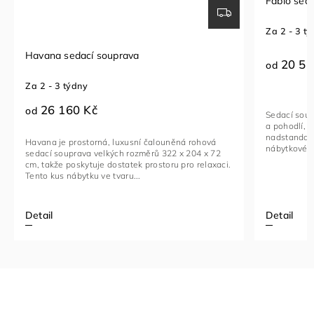
Fabio sedací souprava
Sedací so
Za 2 - 3 týdny
Za 1 - 2 t
20 510 Kč
23 96
od
od
Sedací souprava FABIO je ideální kombinací luxusu
Rohová seda
a pohodlí, navržená pro ty, kteří hledají
funkční ku
nadstandardní komfort. Toto stylové a multifunkční
vybavený na
nábytkové řešení je vyrobeno...
kovovými če
Detail
Detail