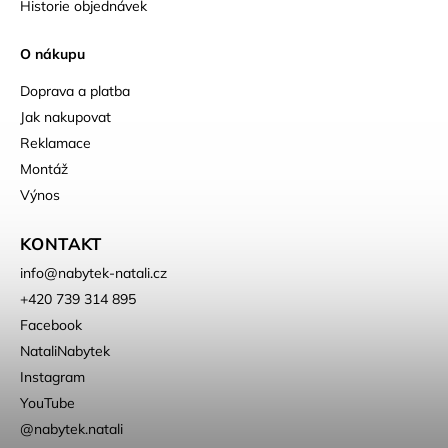
Historie objednávek
O nákupu
Doprava a platba
Jak nakupovat
Reklamace
Montáž
Výnos
KONTAKT
info
@
nabytek-natali.cz
+420 739 314 895
Facebook
NataliNabytek
Instagram
YouTube
@nabytek.natali