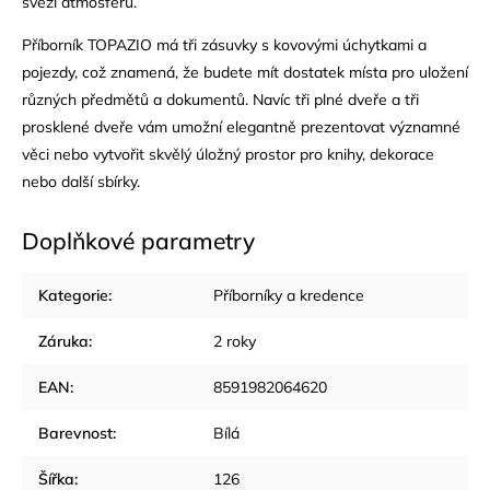
svěží atmosféru.
Příborník TOPAZIO má tři zásuvky s kovovými úchytkami a
pojezdy, což znamená, že budete mít dostatek místa pro uložení
různých předmětů a dokumentů. Navíc tři plné dveře a tři
prosklené dveře vám umožní elegantně prezentovat významné
věci nebo vytvořit skvělý úložný prostor pro knihy, dekorace
nebo další sbírky.
Doplňkové parametry
Kategorie
:
Příborníky a kredence
Záruka
:
2 roky
EAN
:
8591982064620
Barevnost
:
Bílá
Šířka
:
126