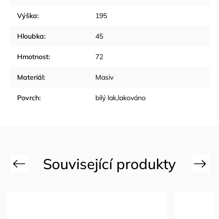
Výška
:
195
Hloubka
:
45
Hmotnost
:
72
Materiál
:
Masiv
Povrch
:
bílý lak,lakováno
Previous
Next