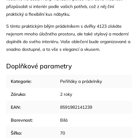
přizpůsobit si interiér podle vašich potřeb, což z něj činí
praktický a flexibilní kus nábytku.
S tímto praktickým bílým prádelníkem s dvířky 4123 získáte
nejenom mnoho úložného prostoru, ale také stylový a moderní
doplněk do svého interiéru. Vaše oblečení bude organizované a
snadno dostupné, a to vše s elegancí a vkusem.
Doplňkové parametry
Kategorie
:
Peřiňáky a prádelníky
Záruka
:
2 roky
EAN
:
8591982141239
Barevnost
:
Bílá
Šířka
:
70