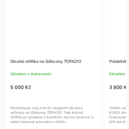
Dlouhá skříňka na lůžkoviny TOPAZIO
Prádelník 
Skladem u dodavatele
Skladem u
5 000 Kč
3 800 K
Rozmazlujte svůj interiér elegantní dlouhou
Vítáme vás 
skřínkou na lůžkoviny TOPAZIO. Tato krásná
61503, kter
skříňka je vyrobena z kvalitního masivu borovice a
funkcionali
nabízí barevné provedení v bílém...
bílé barvě d