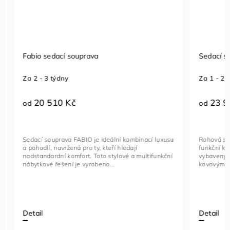
Fabio sedací souprava
Sedací so
Za 2 - 3 týdny
Za 1 - 2 t
20 510 Kč
23 96
od
od
Sedací souprava FABIO je ideální kombinací luxusu
Rohová seda
a pohodlí, navržená pro ty, kteří hledají
funkční kus
nadstandardní komfort. Toto stylové a multifunkční
vybavený na
nábytkové řešení je vyrobeno...
kovovými če
Detail
Detail