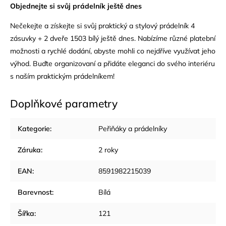
Objednejte si svůj prádelník ještě dnes
Nečekejte a získejte si svůj praktický a stylový prádelník 4
zásuvky + 2 dveře 1503 bílý ještě dnes. Nabízíme různé platební
možnosti a rychlé dodání, abyste mohli co nejdříve využívat jeho
výhod. Buďte organizovaní a přidáte eleganci do svého interiéru
s naším praktickým prádelníkem!
Doplňkové parametry
Kategorie
:
Peřiňáky a prádelníky
Záruka
:
2 roky
EAN
:
8591982215039
Barevnost
:
Bílá
Šířka
:
121