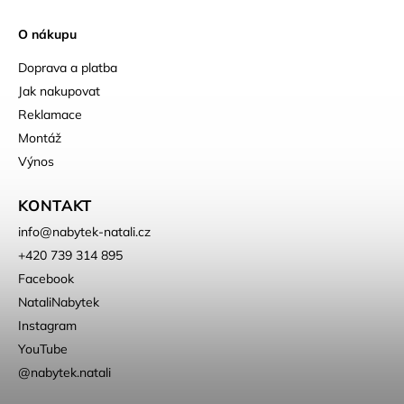
O nákupu
Doprava a platba
Jak nakupovat
Reklamace
Montáž
Výnos
KONTAKT
info
@
nabytek-natali.cz
+420 739 314 895
Facebook
NataliNabytek
Instagram
YouTube
@nabytek.natali