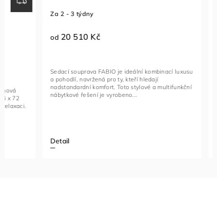
Za 2 - 3 týdny
Za 1 - 2 t
20 510 Kč
23 96
od
od
Sedací souprava FABIO je ideální kombinací luxusu
Rohová seda
a pohodlí, navržená pro ty, kteří hledají
funkční kus
nadstandardní komfort. Toto stylové a multifunkční
vybavený na
nábytkové řešení je vyrobeno...
kovovými če
Detail
Detail