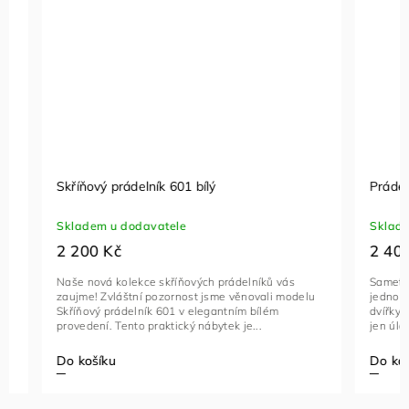
Skříňový prádelník 601 bílý
Prádelník 
Skladem u dodavatele
Skladem - 
2 200 Kč
2 400 K
Naše nová kolekce skříňových prádelníků vás
Sametová kr
zaujme! Zvláštní pozornost jsme věnovali modelu
jednom nádh
Skříňový prádelník 601 v elegantním bílém
dvířky 4123
provedení. Tento praktický nábytek je...
jen úložný pr
Do košíku
Do košíku