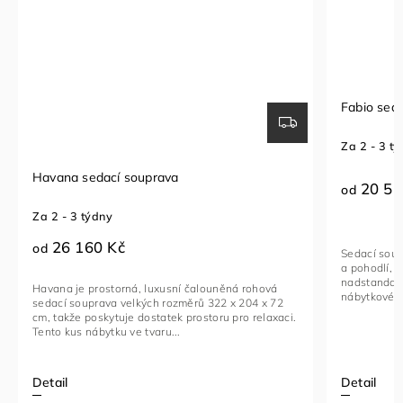
Fabio sedací souprava
Sedací so
Za 2 - 3 týdny
Za 1 - 2 t
20 510 Kč
23 96
od
od
Sedací souprava FABIO je ideální kombinací luxusu
Rohová seda
a pohodlí, navržená pro ty, kteří hledají
funkční kus
nadstandardní komfort. Toto stylové a multifunkční
vybavený na
nábytkové řešení je vyrobeno...
kovovými če
Detail
Detail