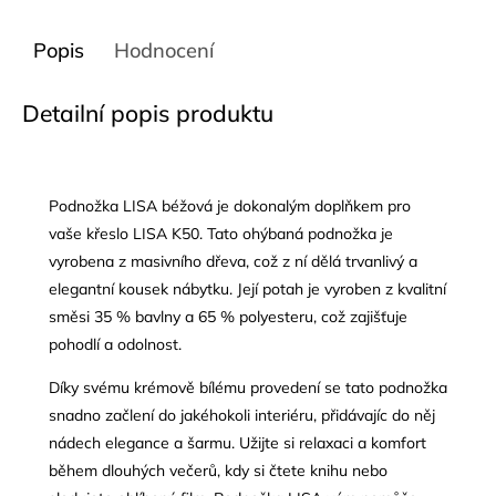
Popis
Hodnocení
Detailní popis produktu
Podnožka LISA béžová je dokonalým doplňkem pro
vaše křeslo LISA K50. Tato ohýbaná podnožka je
vyrobena z masivního dřeva, což z ní dělá trvanlivý a
elegantní kousek nábytku. Její potah je vyroben z kvalitní
směsi 35 % bavlny a 65 % polyesteru, což zajišťuje
pohodlí a odolnost.
Díky svému krémově bílému provedení se tato podnožka
snadno začlení do jakéhokoli interiéru, přidávajíc do něj
nádech elegance a šarmu. Užijte si relaxaci a komfort
během dlouhých večerů, kdy si čtete knihu nebo