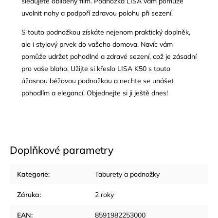
sledujete oblíbený film. Podnožka LISA vám pomůže
uvolnit nohy a podpoří zdravou polohu při sezení.
S touto podnožkou získáte nejenom praktický doplněk,
ale i stylový prvek do vašeho domova. Navíc vám
pomůže udržet pohodlné a zdravé sezení, což je zásadní
pro vaše blaho. Užijte si křeslo LISA K50 s touto
úžasnou béžovou podnožkou a nechte se unášet
pohodlím a elegancí. Objednejte si ji ještě dnes!
Doplňkové parametry
Kategorie
:
Taburety a podnožky
Záruka
:
2 roky
EAN
:
8591982253000