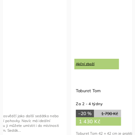
Akční zboží
Akční zboží
Taburet Tom
Taburet Ba
Za 2 - 4 týdny
Skladem - 
–20 %
–24 %
1 790 Kč
1 430 Kč
5 21
od
Taburet Tom 42 × 42 cm je praktický a stylový
Představte 