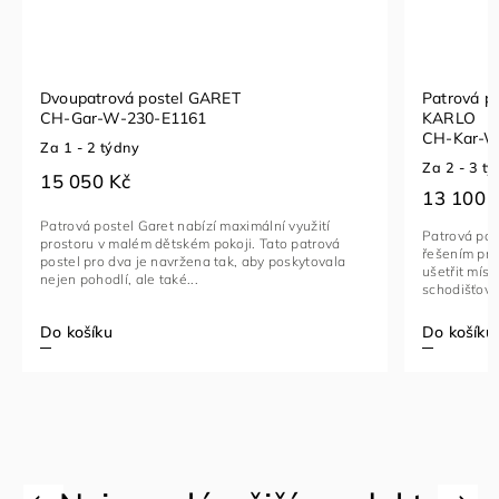
Patrová postel pro tři osoby s matracemi
Dětská p
KARLO
CH-JOR
CH-Kar-W+G-E1074
Za 1 - 2 
Za 2 - 3 týdnů
15 450
13 100 Kč
Dětská pa
Patrová postel Karlo pro 3 osoby je ideálním
postel! Ob
řešením pro malé dětské pokoje, kde je třeba
dětský pok
ušetřit místo. Tato postel je vybavena stabilním
postel je 
schodišťovým žebříkem pro snadný...
Do košíku
Do koší