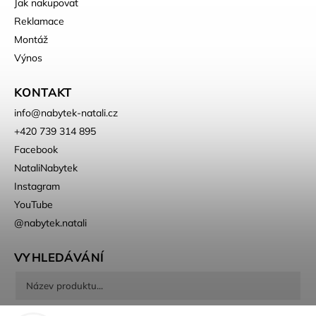
Jak nakupovat
Reklamace
Montáž
Výnos
KONTAKT
info
@
nabytek-natali.cz
+420 739 314 895
Facebook
NataliNabytek
Instagram
YouTube
@nabytek.natali
VYHLEDÁVÁNÍ