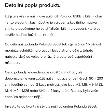
Detailní popis produktu
Už jste slyšeli o naší nové palandě Palanda 830B v bílém laku?
Tento elegantní kus nábytku je vyroben z kvalitního masivu
smrku a dodáváme ho ve střízlivém bílém provedení, které se
skvěle hodí do každého interiéru.
Co dělá naši palandu Palanda 830B tak výjimečnou? Možnost
montáže schůdků na pravou i levou stranu dělá z tohoto
nábytku skvělou volbu pro různé prostorové uspořádání
místnosti.
Cena palandy je uvedena bez roštů a matrací, ale
doporučujeme vám zvážit naše matrace o rozměrech 90 × 200
cm. Ideálně se hodí 2 kusy matrací, jako jsou M2, M5, M9, M12,
M14, M24, M26 nebo M41, a 2 kusy roštu R1, aby byla vaše
spaní co nejpohodlnější.
Investujte do kvality a stylu s naší palandou Palanda 830B.