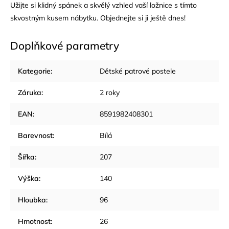
Užijte si klidný spánek a skvělý vzhled vaší ložnice s tímto
skvostným kusem nábytku. Objednejte si ji ještě dnes!
Doplňkové parametry
Kategorie
:
Dětské patrové postele
Záruka
:
2 roky
EAN
:
8591982408301
Barevnost
:
Bílá
Šířka
:
207
Výška
:
140
Hloubka
:
96
Hmotnost
:
26