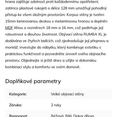
hrana zajišťuje odolnost proti každodennímu opotřebení,
zatímco plastové rukojeti o délce 128 mm umožňují pohodlný
přístup ke všem úložným prostorům. Korpus stěny je tvořen
15mm laminovanou deskou s melaminovou hranou a doplněn
MDF
lištou o rozměrech 18 mm a 16 mm, což podtrhuje její
robustnost a dlouhou životnost. Obývací stěna RUMBA XL je
dodávána ve čtyřech balících, což zjednodušuje její přepravu a
montáž. Investujte do nábytku, který kombinuje estetiku s
praktickou funkčností a pozvedněte úroveň svého obývacího
prostoru. Objednejte si ještě dnes a užijte si dokonalou
kombinaci stylu a komfortu ve svém domově.
Doplňkové parametry
Kategorie
:
Velké obývací stěny
Záruka
:
2 roky
Barevnost
:
Béžová
,
Bílá
,
Dekor dřeva