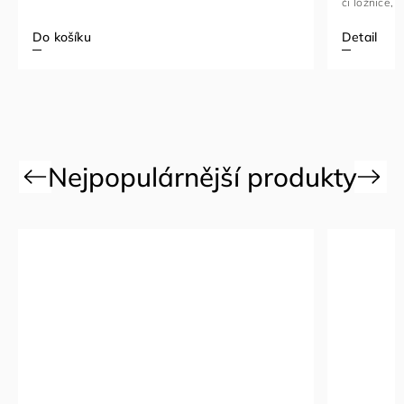
či ložnice, kde ocení dostatek
Detail
Detail
Previous
Next