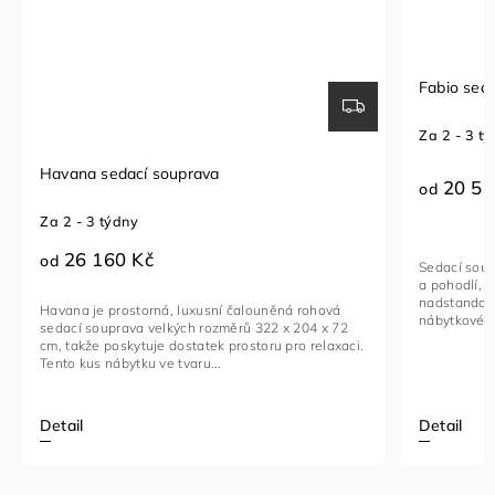
Fabio sedací souprava
Sedací
Za 2 - 3 týdny
Za 1 - 
20 510 Kč
23 
od
od
Sedací souprava FABIO je ideální kombinací luxusu
Rohová 
a pohodlí, navržená pro ty, kteří hledají
funkční
nadstandardní komfort. Toto stylové a multifunkční
vybavený
nábytkové řešení je vyrobeno...
kovovými
i.
Detail
Detail