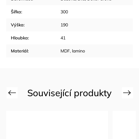
Šířka
:
300
Výška
:
190
Hloubka
:
41
Materiál
:
MDF, lamino
Previous
Next