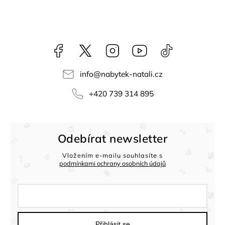
Facebook
NataliNabytek
Instagram
YouTube
@nabytek.natal
info
@
nabytek-natali.cz
+420 739 314 895
Odebírat newsletter
Vložením e-mailu souhlasíte s
podmínkami ochrany osobních údajů
Přihlásit se