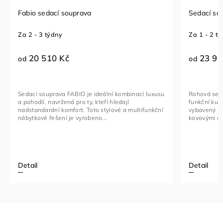
Fabio sedací souprava
Sedací so
Za 2 - 3 týdny
Za 1 - 2 t
20 510 Kč
23 96
od
od
Sedací souprava FABIO je ideální kombinací luxusu
Rohová seda
a pohodlí, navržená pro ty, kteří hledají
funkční kus
nadstandardní komfort. Toto stylové a multifunkční
vybavený na
nábytkové řešení je vyrobeno...
kovovými če
Detail
Detail