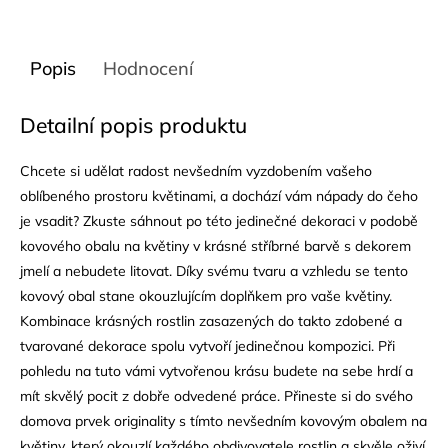
Popis
Hodnocení
Detailní popis produktu
Chcete si udělat radost nevšedním vyzdobením vašeho
oblíbeného prostoru květinami, a dochází vám nápady do čeho
je vsadit? Zkuste sáhnout po této jedinečné dekoraci v podobě
kovového obalu na květiny v krásné stříbrné barvě s dekorem
jmelí a nebudete litovat. Díky svému tvaru a vzhledu se tento
kovový obal stane okouzlujícím doplňkem pro vaše květiny.
Kombinace krásných rostlin zasazených do takto zdobené a
tvarované dekorace spolu vytvoří jedinečnou kompozici. Při
pohledu na tuto vámi vytvořenou krásu budete na sebe hrdí a
mít skvělý pocit z dobře odvedené práce. Přineste si do svého
domova prvek originality s tímto nevšedním kovovým obalem na
květiny, který okouzlí každého obdivovatele rostlin a skvěle oživí