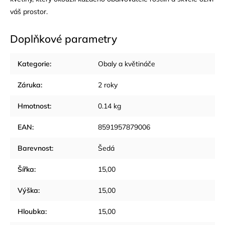
váš prostor.
Doplňkové parametry
Kategorie
:
Obaly a květináče
Záruka
:
2 roky
Hmotnost
:
0.14 kg
EAN
:
8591957879006
Barevnost
:
Šedá
Šířka
:
15,00
Výška
:
15,00
Hloubka
:
15,00