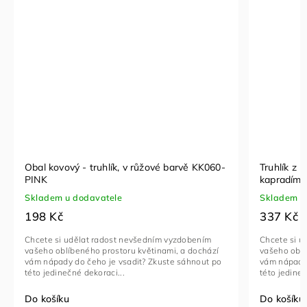
Obal kovový - truhlík, v růžové barvě KK060-
Truhlík z kovu n
PINK
kapradím
Skladem u dodavatele
Skladem u
198 Kč
337 Kč
Chcete si udělat radost nevšedním vyzdobením
Chcete si u
vašeho oblíbeného prostoru květinami, a dochází
vašeho oblí
vám nápady do čeho je vsadit? Zkuste sáhnout po
vám nápady 
této jedinečné dekoraci...
této jedineč
Do košíku
Do košíku