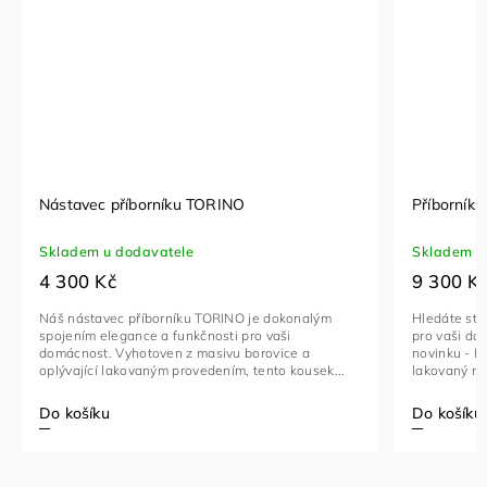
Nástavec příborníku TORINO
Příborník 
Skladem u dodavatele
Skladem u
4 300 Kč
9 300 K
Náš nástavec příborníku TORINO je dokonalým
Hledáte sty
spojením elegance a funkčnosti pro vaši
pro vaši do
domácnost. Vyhotoven z masivu borovice a
novinku - P
oplývající lakovaným provedením, tento kousek...
lakovaný ma
Do košíku
Do košíku