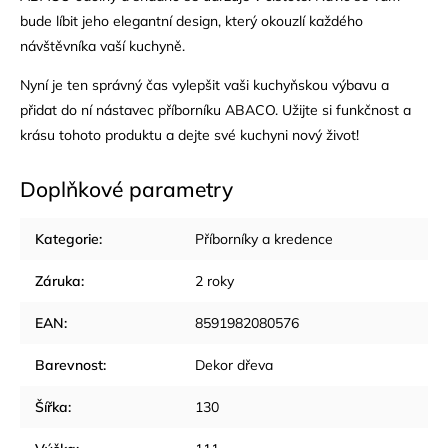
bude líbit jeho elegantní design, který okouzlí každého
návštěvníka vaší kuchyně.
Nyní je ten správný čas vylepšit vaši kuchyňskou výbavu a
přidat do ní nástavec příborníku ABACO. Užijte si funkčnost a
krásu tohoto produktu a dejte své kuchyni nový život!
Doplňkové parametry
Kategorie
:
Příborníky a kredence
Záruka
:
2 roky
EAN
:
8591982080576
Barevnost
:
Dekor dřeva
Šířka
:
130