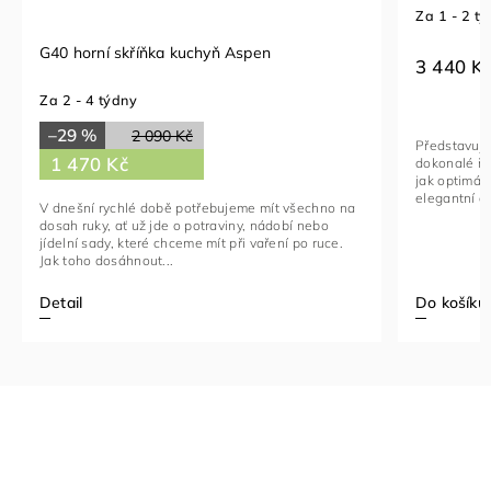
Za 1 - 2 t
G40 horní skříňka kuchyň Aspen
3 440 K
Za 2 - 4 týdny
–29 %
2 090 Kč
Představuje
1 470 Kč
dokonalé řeš
jak optimál
elegantní a 
V dnešní rychlé době potřebujeme mít všechno na
dosah ruky, ať už jde o potraviny, nádobí nebo
jídelní sady, které chceme mít při vaření po ruce.
Jak toho dosáhnout...
Detail
Do košíku