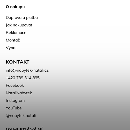
O nákupu
Doprava a platba
Jak nakupovat
Reklamace
Montáž
Výnos
KONTAKT
info
@
nabytek-natali.cz
+420 739 314 895
Facebook
NataliNabytek
Instagram
YouTube
@nabytek.natali
VYHLEDÁVÁNÍ