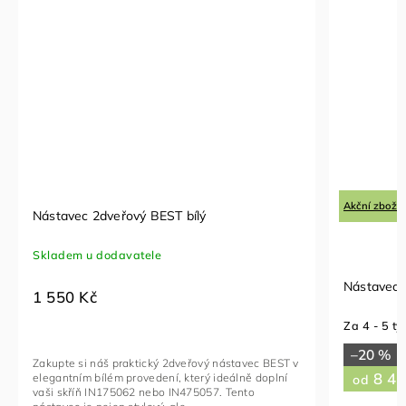
Akční zboží
Nástavec 2dveřový BEST bílý
Skladem u dodavatele
Nástavec p
1 550 Kč
Za 4 - 5 t
–20 %
Zakupte si náš praktický 2dveřový nástavec BEST v
8 45
elegantním bílém provedení, který ideálně doplní
od
vaši skříň IN175062 nebo IN475057. Tento