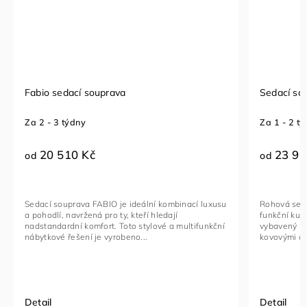
Fabio sedací souprava
Sedací so
Za 2 - 3 týdny
Za 1 - 2 t
20 510 Kč
23 96
od
od
Sedací souprava FABIO je ideální kombinací luxusu
Rohová seda
a pohodlí, navržená pro ty, kteří hledají
funkční kus
nadstandardní komfort. Toto stylové a multifunkční
vybavený na
nábytkové řešení je vyrobeno...
kovovými če
Detail
Detail