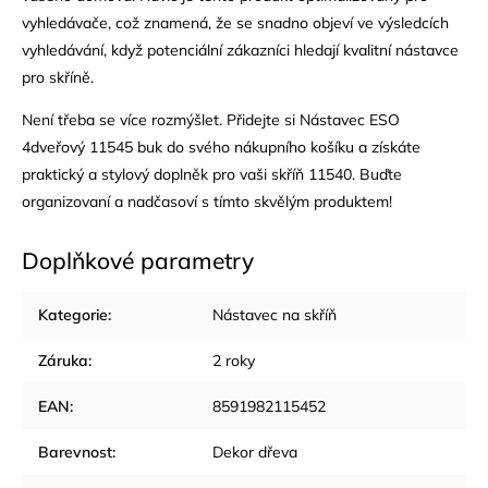
vyhledávače, což znamená, že se snadno objeví ve výsledcích
vyhledávání, když potenciální zákazníci hledají kvalitní nástavce
pro skříně.
Není třeba se více rozmýšlet. Přidejte si Nástavec ESO
4dveřový 11545 buk do svého nákupního košíku a získáte
praktický a stylový doplněk pro vaši skříň 11540. Buďte
organizovaní a nadčasoví s tímto skvělým produktem!
Doplňkové parametry
Kategorie
:
Nástavec na skříň
Záruka
:
2 roky
EAN
:
8591982115452
Barevnost
:
Dekor dřeva