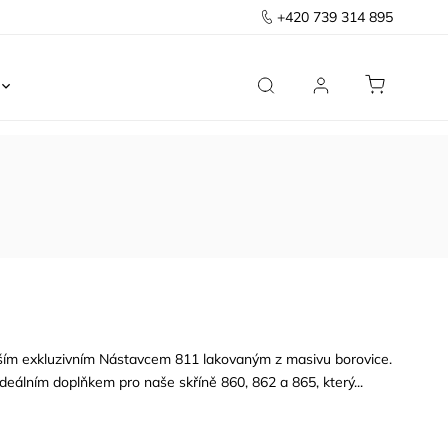
+420 739 314 895
Ložnice
Kancelář
Předsíň
Domov
naším exkluzivním Nástavcem 811 lakovaným z masivu borovice.
ideálním doplňkem pro naše skříně 860, 862 a 865, který...