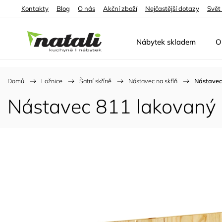
Kontakty
Blog
O nás
Akční zboží
Nejčastější dotazy
Svět
Nábytek skladem
O
Domů
/
Ložnice
/
Šatní skříně
/
Nástavec na skříň
/
Nástavec
Nástavec 811 lakovaný