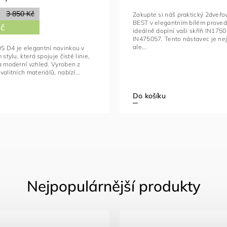
3 850 Kč
Zakupte si náš praktický 2dveřo
BEST v elegantním bílém provede
Kč
ideálně doplní vaši skříň IN175
IN475057. Tento nástavec je nej
ale...
S D4 je elegantní novinkou v
 stylu, která spojuje čisté linie,
a moderní vzhled. Vyroben z
alitních materiálů, nabízí...
Do košíku