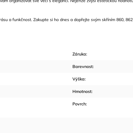
vám organizovat své věci s elegancí. Nejenže zvýší estetickou hodno
su a funkčnost. Zakupte si ho dnes a dopřejte svým skříním 860, 862 
Záruka
:
Barevnost
:
Výška
:
Hmotnost
:
Povrch
: