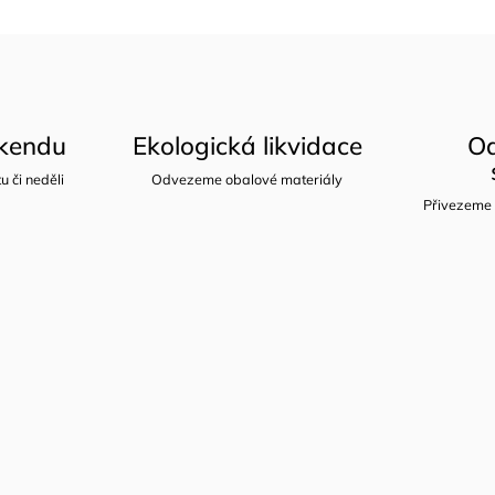
íkendu
Ekologická likvidace
Od
u či neděli
Odvezeme obalové materiály
Přivezeme 