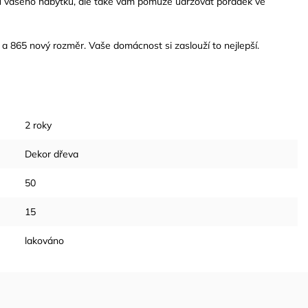
tu vašeho nábytku, ale také vám pomůže udržovat pořádek ve
a 865 nový rozměr. Vaše domácnost si zaslouží to nejlepší.
2 roky
Dekor dřeva
50
15
lakováno