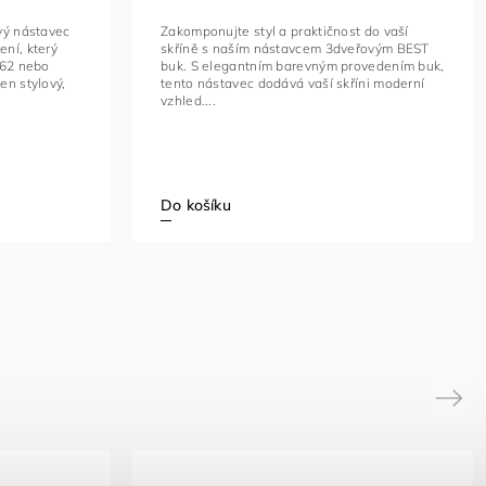
vý nástavec
Zakomponujte styl a praktičnost do vaší
ní, který
skříně s naším nástavcem 3dveřovým BEST
062 nebo
buk. S elegantním barevným provedením buk,
en stylový,
tento nástavec dodává vaší skříni moderní
vzhled....
Do košíku
Next