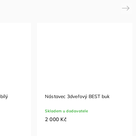
Next
bílý
Nástavec 3dveřový BEST buk
Skladem u dodavatele
2 000 Kč