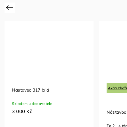
Previous
Akční zboží
Nástavec 317 bílá
Skladem u dodavatele
3 000 Kč
Nástavba
Za 2 - 4 tý