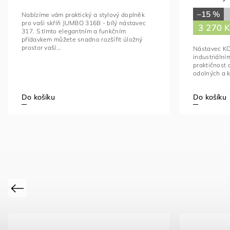
–15 %
Nabízíme vám praktický a stylový doplněk
pro vaši skříň JUMBO 316B - bílý nástavec
3 270 
317. S tímto elegantním a funkčním
přídavkem můžete snadno rozšířit úložný
prostor vaší...
Nástavec KO
industriálním
praktičnost 
odolných a kv
Do košíku
Do košíku
Previous