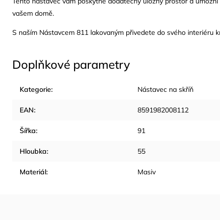
Tento nástavec vám poskytne dodatečný úložný prostor a umožní 
vašem domě.
S naším Nástavcem 811 lakovaným přivedete do svého interiéru krá
Doplňkové parametry
Kategorie
:
Nástavec na skříň
EAN
:
8591982008112
Šířka
:
91
Hloubka
:
55
Materiál
:
Masiv