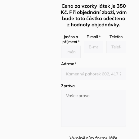
Cena za vzorky látek je 350
Kč. Při objednání zboží, vám
bude tato částka odečtena
z hodnoty objednávky.
Jméno a
E-mail
*
Telefon
příjmení
*
Adresa
*
Zpráva
Vyplněním formuláře