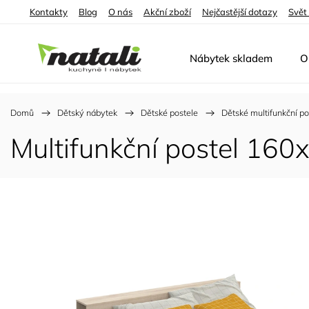
Kontakty
Blog
O nás
Akční zboží
Nejčastější dotazy
Svět
Nábytek skladem
O
Domů
/
Dětský nábytek
/
Dětské postele
/
Dětské multifunkční po
Multifunkční postel 16