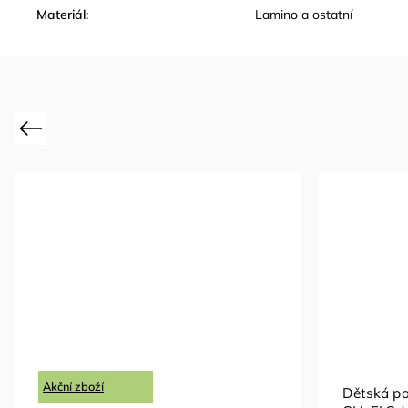
Materiál
:
Lamino a ostatní
Previous
Akční zboží
Dětská po