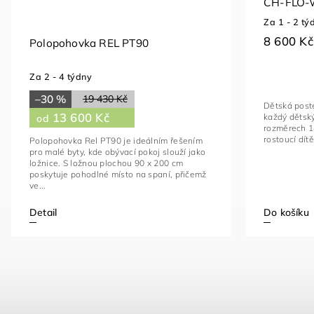
CH-FLO-
Za 1 - 2 tý
8 600 Kč
Polopohovka REL PT90
Za 2 - 4 týdny
–30 %
19 430 Kč
Dětská post
13 600 Kč
každý dětský
od
rozměrech 14
rostoucí dít
Polopohovka Rel PT90 je ideálním řešením
pro malé byty, kde obývací pokoj slouží jako
ložnice. S ložnou plochou 90 x 200 cm
poskytuje pohodlné místo na spaní, přičemž
ve...
Detail
Do košíku