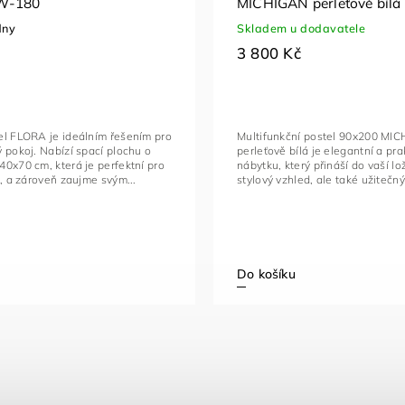
W-180
MICHIGAN perleťově bílá
dny
Skladem u dodavatele
3 800 Kč
el FLORA je ideálním řešením pro
Multifunkční postel 90x200 MI
 pokoj. Nabízí spací plochu o
perleťově bílá je elegantní a pr
0x70 cm, která je perfektní pro
nábytku, který přináší do vaší l
ě, a zároveň zaujme svým...
stylový vzhled, ale také užitečný
Do košíku