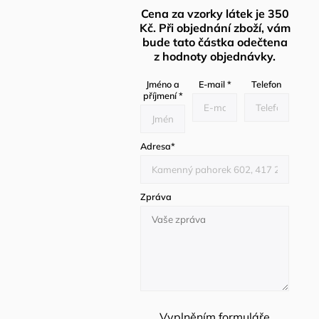
Cena za vzorky látek je 350
Kč. Při objednání zboží, vám
bude tato částka odečtena
z hodnoty objednávky.
Jméno a
E-mail
*
Telefon
příjmení
*
Adresa
*
Zpráva
Vyplněním formuláře