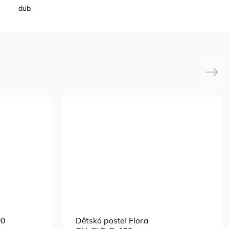
dub
Next
00
Dětská postel Flora