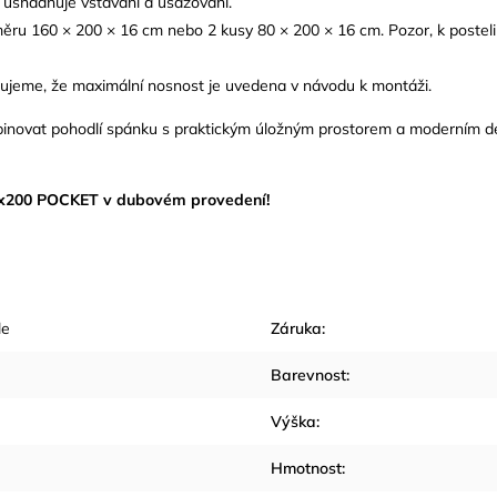
ž usnadňuje vstávání a usazování.
ru 160 × 200 × 16 cm nebo 2 kusy 80 × 200 × 16 cm. Pozor, k posteli
jeme, že maximální nosnost je uvedena v návodu k montáži.
 kombinovat pohodlí spánku s praktickým úložným prostorem a moderním d
160x200 POCKET v dubovém provedení!
le
Záruka
:
Barevnost
:
Výška
:
Hmotnost
: