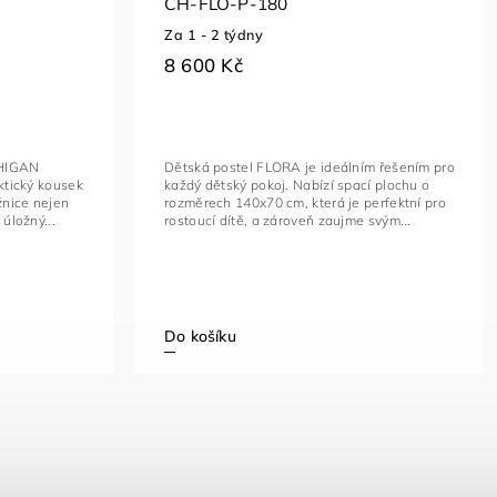
CH-FLO-P-180
Za 1 - 2 týdny
8 600 Kč
CHIGAN
Dětská postel FLORA je ideálním řešením pro
aktický kousek
každý dětský pokoj. Nabízí spací plochu o
ožnice nejen
rozměrech 140x70 cm, která je perfektní pro
 úložný...
rostoucí dítě, a zároveň zaujme svým...
Do košíku