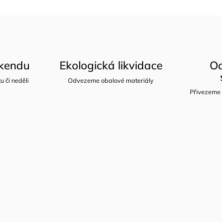
íkendu
Ekologická likvidace
Od
u či neděli
Odvezeme obalové materiály
Přivezeme 