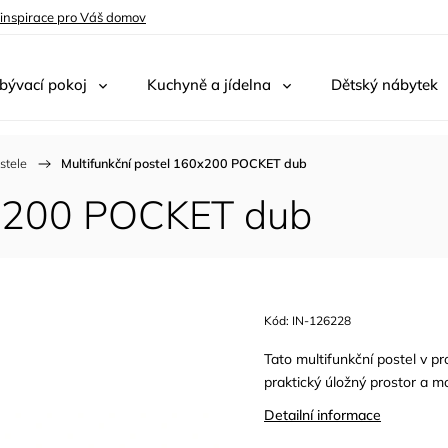
 inspirace pro Váš domov
bývací pokoj
Kuchyně a jídelna
Dětský nábytek
stele
/
Multifunkční postel 160x200 POCKET dub
0x200 POCKET dub
Kód:
IN-126228
Tato multifunkční postel v p
praktický úložný prostor a mod
Detailní informace