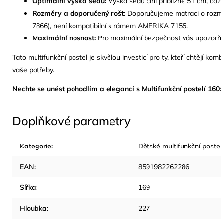
Optimální výška sedu:
Výška sedu činí přibližně 51 cm, co
Rozměry a doporučený rošt:
Doporučujeme matraci o rozmě
7866), není kompatibilní s rámem AMERIKA 7155.
Maximální nosnost:
Pro maximální bezpečnost vás upozorňu
Tato multifunkční postel je skvělou investicí pro ty, kteří chtějí
vaše potřeby.
Nechte se unést pohodlím a elegancí s Multifunkční postelí 
Doplňkové parametry
Kategorie
:
Dětské multifunkční poste
EAN
:
8591982262286
Šířka
:
169
Hloubka
:
227