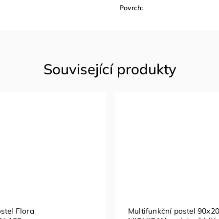
Povrch
:
stel Flora
Multifunkční postel 90x2