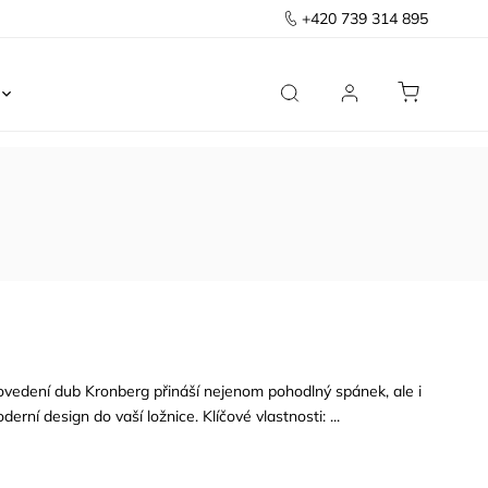
+420 739 314 895
Ložnice
Kancelář
Předsíň
Domov
rovedení dub Kronberg přináší nejenom pohodlný spánek, ale i
erní design do vaší ložnice. Klíčové vlastnosti: ...