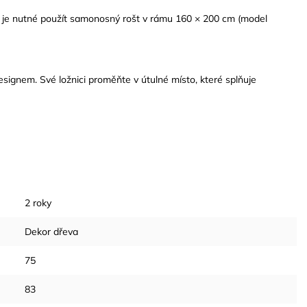
 je nutné použít samonosný rošt v rámu 160 × 200 cm (model
esignem. Své ložnici proměňte v útulné místo, které splňuje
2 roky
Dekor dřeva
75
83