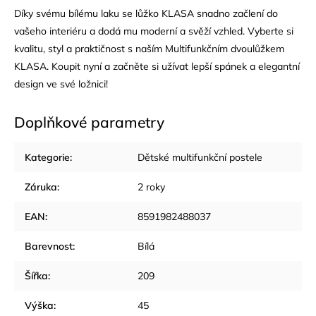
Díky svému bílému laku se lůžko KLASA snadno začlení do
vašeho interiéru a dodá mu moderní a svěží vzhled. Vyberte si
kvalitu, styl a praktičnost s naším Multifunkčním dvoulůžkem
KLASA. Koupit nyní a začněte si užívat lepší spánek a elegantní
design ve své ložnici!
Doplňkové parametry
Kategorie
:
Dětské multifunkční postele
Záruka
:
2 roky
EAN
:
8591982488037
Barevnost
:
Bílá
Šířka
:
209
Výška
:
45