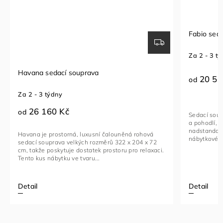
Fabio sedací souprava
Se
Za 2 - 3 týdny
Za 
20 510 Kč
od
od
Sedací souprava FABIO je ideální kombinací luxusu
Roh
a pohodlí, navržená pro ty, kteří hledají
fun
nadstandardní komfort. Toto stylové a multifunkční
vyb
ová
nábytkové řešení je vyrobeno...
kov
x 72
axaci.
Detail
Det