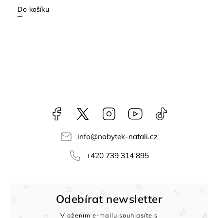
Do košíku
Facebook
NataliNabytek
Instagram
YouTube
@nabytek.natal
info
@
nabytek-natali.cz
+420 739 314 895
Odebírat newsletter
Vložením e-mailu souhlasíte s