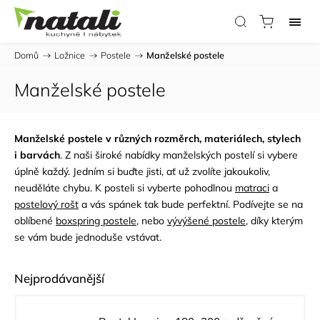
Domů
/
Ložnice
/
Postele
/
Manželské postele
Manželské postele
Manželské postele v různých rozměrch, materiálech, stylech
i barvách
. Z naši široké nabídky manželských postelí si vybere
úplně každý. Jedním si buďte jisti, ať už zvolíte jakoukoliv,
neuděláte chybu. K posteli si vyberte pohodlnou
matraci
a
postelový rošt
a vás spánek tak bude perfektní. Podívejte se na
oblíbené
boxspring postele
, nebo
vývýšené postele
, díky kterým
se vám bude jednoduše vstávat.
Nejprodávanější