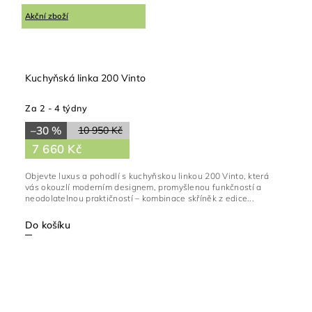
Akční zboží
Kuchyňská linka 200 Vinto
Za 2 - 4 týdny
–30 %
10 950 Kč
7 660 Kč
Objevte luxus a pohodlí s kuchyňskou linkou 200 Vinto, která
vás okouzlí moderním designem, promyšlenou funkčností a
neodolatelnou praktičností – kombinace skříněk z edice...
Do košíku