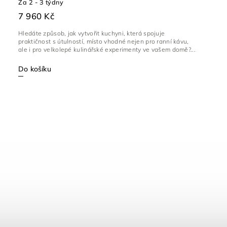
Za 2 - 3 týdny
7 960 Kč
Hledáte způsob, jak vytvořit kuchyni, která spojuje
praktičnost s útulností, místo vhodné nejen pro ranní kávu,
ale i pro velkolepé kulinářské experimenty ve vašem domě?...
Do košíku