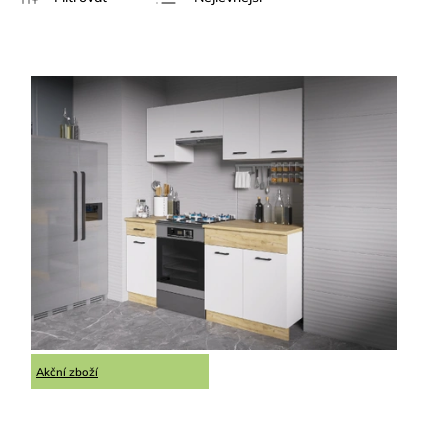
Doporučujeme
Nejdražší
Nejprodávanější
Abecedně
Akční zboží