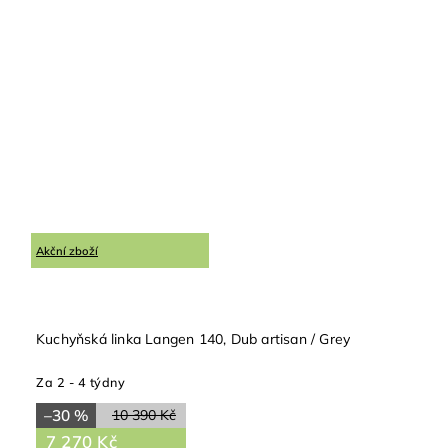
Akční zboží
Kuchyňská linka Langen 140, Dub artisan / Grey
Za 2 - 4 týdny
–30 %
10 390 Kč
7 270 Kč