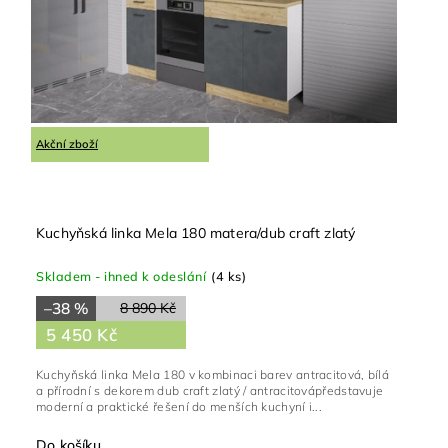
Akční zboží
Kuchyňská linka Mela 180 matera/dub craft zlatý
Skladem - ihned k odeslání
(4 ks)
–38 %
8 890 Kč
5 450 Kč
Kuchyňská linka Mela 180 v kombinaci barev antracitová, bílá
a přírodní s dekorem dub craft zlatý / antracitovápředstavuje
moderní a praktické řešení do menších kuchyní i...
Do košíku