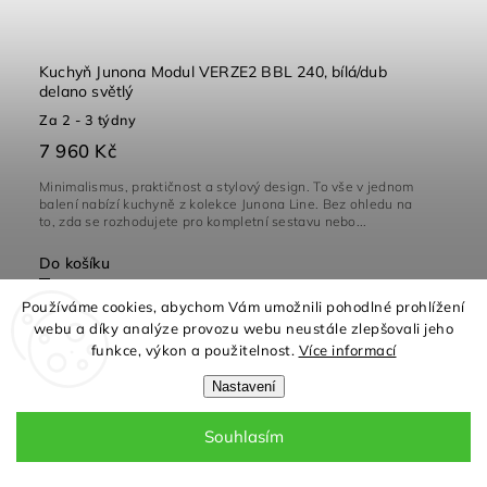
Kuchyň Junona Modul VERZE2 BBL 240, bílá/dub
delano světlý
Za 2 - 3 týdny
7 960 Kč
Minimalismus, praktičnost a stylový design. To vše v jednom
balení nabízí kuchyně z kolekce Junona Line. Bez ohledu na
to, zda se rozhodujete pro kompletní sestavu nebo...
Do košíku
Používáme cookies, abychom Vám umožnili pohodlné prohlížení
webu a díky analýze provozu webu neustále zlepšovali jeho
funkce, výkon a použitelnost.
Více informací
Nastavení
Souhlasím