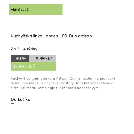
Akční zboží
Kuchyňská linka Langen 180, Dub artisan
Za 2 - 4 týdny
–30 %
9 850 Kč
6 890 Kč
Kuchyně Langen v dekoru Artisan Oak je moderní a praktické
řešení pro menší kuchyňské prostory. Tato hotová sestava o
šířce 1,8 metru kombinuje funkčnost s nadčasovým...
Do košíku