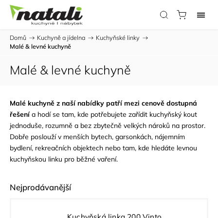
Domů
/
Kuchyně a jídelna
/
Kuchyňské linky
/
Malé & levné kuchyně
Malé & levné kuchyně
Malé kuchyně z naší nabídky patří mezi cenově dostupná
řešení
a hodí se tam, kde potřebujete zařídit kuchyňský kout
jednoduše, rozumně a bez zbytečně velkých nároků na prostor.
Dobře poslouží v menších bytech, garsonkách, nájemním
bydlení, rekreačních objektech nebo tam, kde hledáte levnou
kuchyňskou linku pro běžné vaření.
Nejprodávanější
Kuchyňská linka 200 Vinto