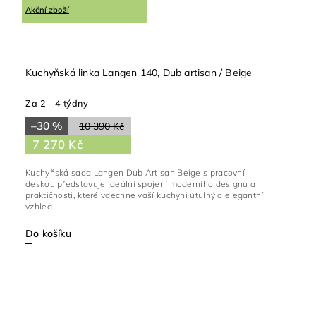
Akční zboží
Kuchyňská linka Langen 140, Dub artisan / Beige
Za 2 - 4 týdny
–30 %
10 390 Kč
7 270 Kč
Kuchyňská sada Langen Dub Artisan Beige s pracovní
deskou představuje ideální spojení moderního designu a
praktičnosti, které vdechne vaší kuchyni útulný a elegantní
vzhled...
Do košíku