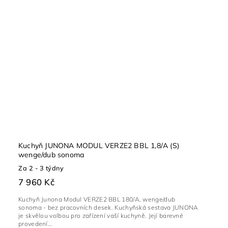
Kuchyň JUNONA MODUL VERZE2 BBL 1,8/A (S)
wenge/dub sonoma
Za 2 - 3 týdny
7 960 Kč
Kuchyň Junona Modul VERZE2 BBL 180/A, wenge/dub
sonoma - bez pracovních desek. Kuchyňská sestava JUNONA
je skvělou volbou pro zařízení vaší kuchyně. Její barevné
provedení...