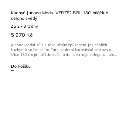
Kuchyň Junona Modul VERZE2 BBL 180, bílá/dub
delano světlý
Za 2 - 3 týdny
5 970 Kč
Junona Modul 180 je revolučním způsobem, jak přiblížit
kuchyni k vašim snům. Tato moderní kuchyňská sestava o
šířce 180 cm přináší do vašeho domova nejen eleganci, ale...
Do košíku