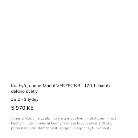
Kuchyň Junona Modul VERZE2 BBL 170, bílá/dub
delano světlý
Za 2 - 3 týdny
5 970 Kč
Junona Modul je zcela novým a inovativním přístupem k vaší
kuchyni. Tato moderní kuchyňská sestava o šířce 170 cm,
přináší do vaší domácnosti spojení elegance, funkčnosti...