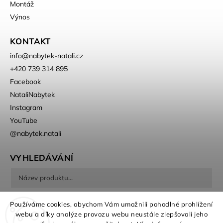
Montáž
Výnos
KONTAKT
info
@
nabytek-natali.cz
+420 739 314 895
Facebook
NataliNabytek
Instagram
YouTube
@nabytek.natali
VYHLEDÁVÁNÍ
Hledat
Používáme cookies, abychom Vám umožnili pohodlné prohlížení
webu a díky analýze provozu webu neustále zlepšovali jeho