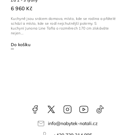
Za 2 - 3 týdny
6 960 Kč
Kuchyně jsou srdcem domova, místo, kde se rodina a přátelé
schází a místo, kde se rodí nejchutnější pokrmy. S
kuchyní Junona Line Tafla o rozměrech 170 cm získáváte
nejen...
Do košíku
Facebook
NataliNabytek
Instagram
YouTube
@nabytek.natal
info
@
nabytek-natali.cz