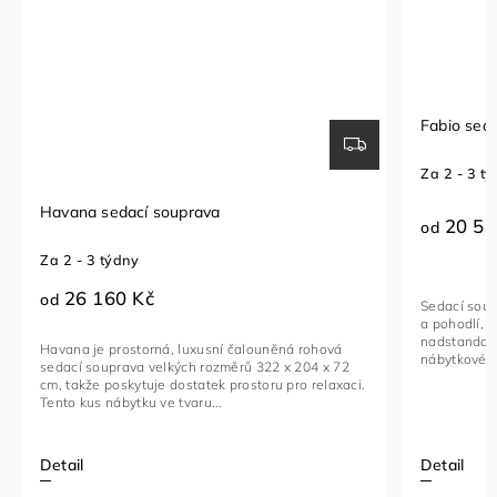
Fabio sedací souprava
Sedac
Za 2 - 3 týdny
Za 1 -
20 510 Kč
23
od
od
Sedací souprava FABIO je ideální kombinací luxusu
Rohová 
a pohodlí, navržená pro ty, kteří hledají
funkčn
nadstandardní komfort. Toto stylové a multifunkční
vybaven
nábytkové řešení je vyrobeno...
kovovým
ci.
Detail
Detail