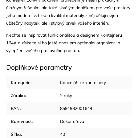
Kontejner 164A v bukovém provedení je nejen praktickým
úložným řešením, ale také skvělým doplňkem pro vaše prostory.
Jeho moderní vzhled a kvalitní materiály z něj dělají nejen
užitečný nábytek, ale i stylový prvek vašeho interiéru.
Nechte se inspirovat funkcionalitou a designem Kontejneru
164A a získejte si ho ještě dnes pro optimální organizaci a
vylepšení vašeho pracovního prostoru!
Doplňkové parametry
Kategorie
:
Kancelářské kontejnery
Záruka
:
2 roky
EAN
:
8591982001649
Barevnost
:
Dekor dřeva
Šířka
:
40