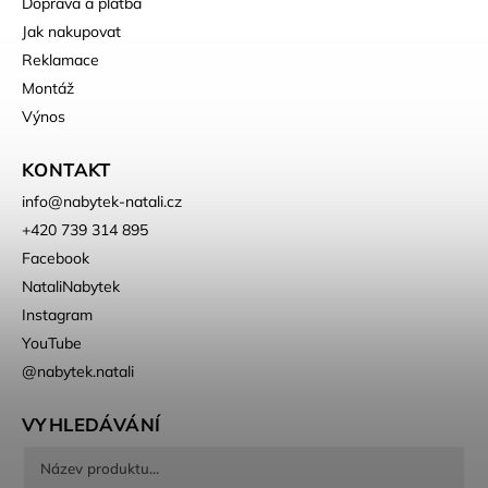
Doprava a platba
Jak nakupovat
Reklamace
Montáž
Výnos
KONTAKT
info
@
nabytek-natali.cz
+420 739 314 895
Facebook
NataliNabytek
Instagram
YouTube
@nabytek.natali
VYHLEDÁVÁNÍ