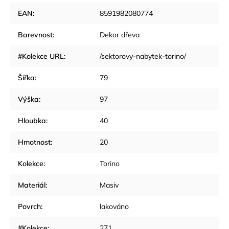
EAN
:
8591982080774
Barevnost
:
Dekor dřeva
#Kolekce URL
:
/sektorovy-nabytek-torino/
Šířka
:
79
Výška
:
97
Hloubka
:
40
Hmotnost
:
20
Kolekce
:
Torino
Materiál
:
Masiv
Povrch
:
lakováno
#Kolekce
:
271