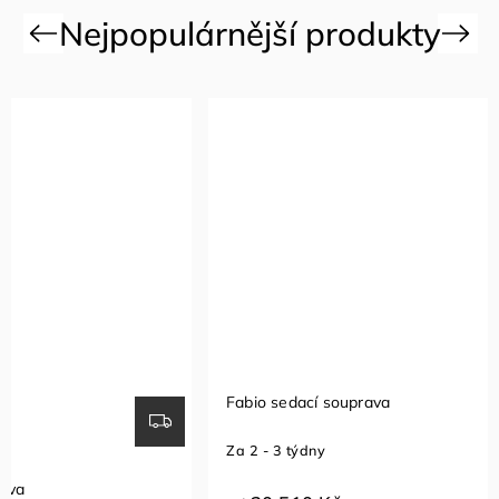
Previous
Next
Fabio sedací souprava
Sedací so
Za 2 - 3 týdny
Za 1 - 2 t