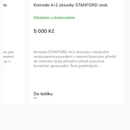
Akční zboží
Komoda 4+2 zásuvky STANFORD vosk
Skladem u dodavatele
Komoda A
5 000 Kč
Za 4 - 5 t
–20 %
Komoda STANFORD 4+2 zásuvky v medovém
13 5
voskovaném provedení z masivní borovice přináší
od
do interiéru teplý přírodní vzhled a poctivé
řemeslné zpracování. Šest praktických...
Klasická ko
navržena pr
přírodního
této kolekc
Detail
Do košíku