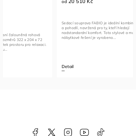
20 510 Kč
23 96
od
od
Sedací souprava FABIO je ideální kombinací luxusu
Rohová seda
a pohodlí, navržená pro ty, kteří hledají
funkční kus
nadstandardní komfort. Toto stylové a multifunkční
vybavený na
nábytkové řešení je vyrobeno...
kovovými če
Detail
Detail
Facebook
NataliNabytek
Instagram
YouTube
@nabytek.natal