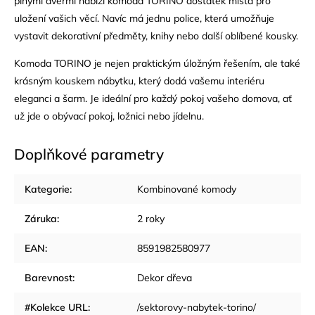
plnými dveřmi nabízí komoda TORINO dostatek místa pro
uložení vašich věcí. Navíc má jednu police, která umožňuje
vystavit dekorativní předměty, knihy nebo další oblíbené kousky.
Komoda TORINO je nejen praktickým úložným řešením, ale také
krásným kouskem nábytku, který dodá vašemu interiéru
eleganci a šarm. Je ideální pro každý pokoj vašeho domova, ať
už jde o obývací pokoj, ložnici nebo jídelnu.
Doplňkové parametry
Kategorie
:
Kombinované komody
Záruka
:
2 roky
EAN
:
8591982580977
Barevnost
:
Dekor dřeva
#Kolekce URL
:
/sektorovy-nabytek-torino/