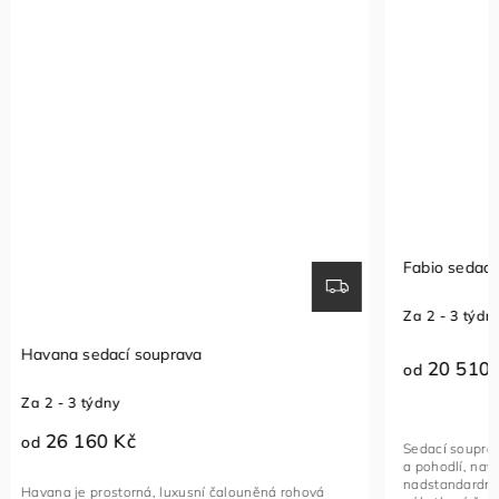
Fabio sedací souprava
Sedací so
Za 2 - 3 týdny
Za 1 - 2 t
20 510 Kč
23 96
od
od
Sedací souprava FABIO je ideální kombinací luxusu
Rohová seda
a pohodlí, navržená pro ty, kteří hledají
funkční kus
nadstandardní komfort. Toto stylové a multifunkční
vybavený na