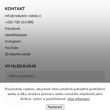
KONTAKT
info
@
nabytek-natali.cz
+420 739 314 895
Facebook
NataliNabytek
Instagram
YouTube
@nabytek.natali
VYHLEDÁVÁNÍ
Hledat
Používáme cookies, abychom Vám umožnili pohodlné prohlížení
webu a díky analýze provozu webu neustále zlepšovali jeho
funkce, výkon a použitelnost.
Více informací
Nastavení