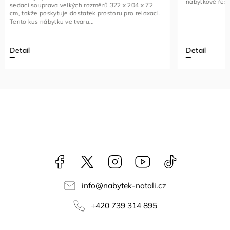
nábytkové řešení je vyrobeno...
kovovými če
Detail
Detail
Facebook
NataliNabytek
Instagram
YouTube
@nabytek.natal
info
@
nabytek-natali.cz
+420 739 314 895