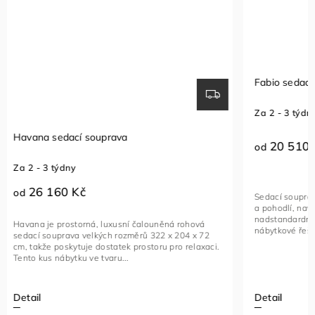
Fabio sedací souprava
Sedací so
Za 2 - 3 týdny
Za 1 - 2 t
20 510 Kč
23 96
od
od
Sedací souprava FABIO je ideální kombinací luxusu
Rohová seda
a pohodlí, navržená pro ty, kteří hledají
funkční kus
nadstandardní komfort. Toto stylové a multifunkční
vybavený na
nábytkové řešení je vyrobeno...
kovovými če
Detail
Detail