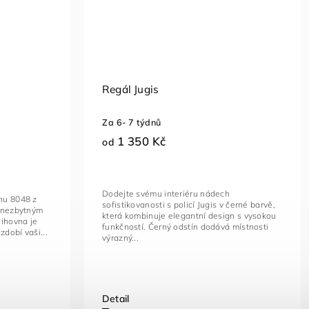
Regál Jugis
Za 6- 7 týdnů
1 350 Kč
od
Dodejte svému interiéru nádech
nu 8048 z
sofistikovanosti s policí Jugis v černé barvě,
e nezbytným
která kombinuje elegantní design s vysokou
nihovna je
funkčností. Černý odstín dodává místnosti
zdobí vaši...
výrazný...
Detail