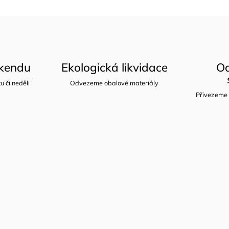
íkendu
Ekologická likvidace
Od
u či neděli
Odvezeme obalové materiály
Přivezeme 