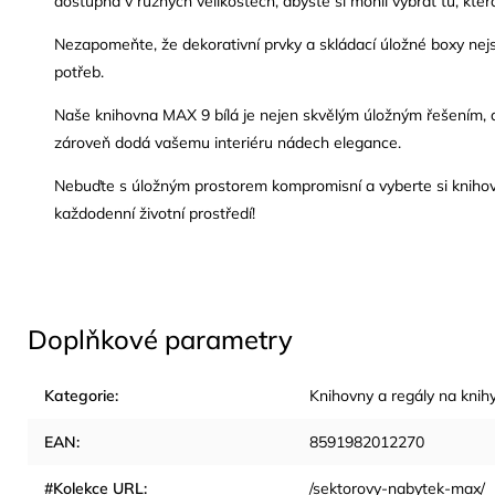
dostupná v různých velikostech, abyste si mohli vybrat tu, kte
Nezapomeňte, že dekorativní prvky a skládací úložné boxy nejso
potřeb.
Naše knihovna MAX 9 bílá je nejen skvělým úložným řešením, 
zároveň dodá vašemu interiéru nádech elegance.
Nebuďte s úložným prostorem kompromisní a vyberte si knihovnu 
každodenní životní prostředí!
Doplňkové parametry
Kategorie
:
Knihovny a regály na knih
EAN
:
8591982012270
#Kolekce URL
:
/sektorovy-nabytek-max/