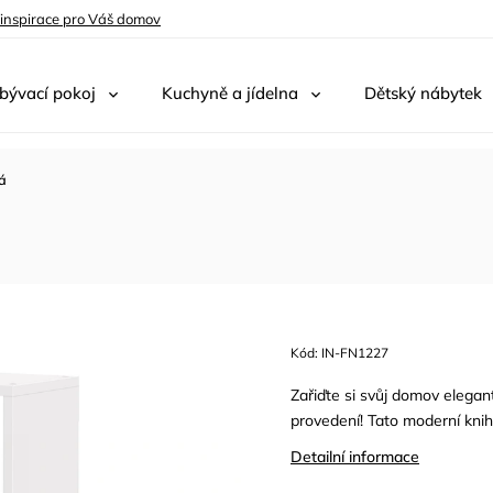
 inspirace pro Váš domov
bývací pokoj
Kuchyně a jídelna
Dětský nábytek
á
Kód:
IN-FN1227
Zařiďte si svůj domov elega
provedení! Tato moderní knihov
Detailní informace