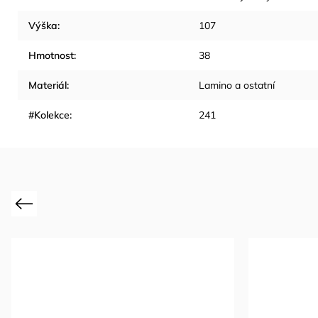
Výška
:
107
Hmotnost
:
38
Materiál
:
Lamino a ostatní
#Kolekce
:
241
Previous