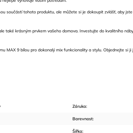
rá nejlépe vyhovuje vašim potřebám.
u součástí tohoto produktu, ale můžete si je dokoupit zvlášť, aby jst
ale také krásným prvkem vašeho domova. Investujte do kvalitního náby
MAX 9 bílou pro dokonalý mix funkcionality a stylu. Objednejte si ji j
y
Záruka
:
Barevnost
:
Šířka
: