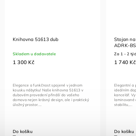
Knihovna 51613 dub
Stojan na
ADRK-BS
Skladem u dodavatele
Za 1 - 2 tý
1 300 Kč
1 740 Kč
Elegance a funkčnost spojené v jednom
Elegantní a 
kousku nábytku! Naše knihovna 51613 v
ideálním do
dubovém provedení přináší do vašeho
kancelář. V
domova nejen krásný design, ale i praktický
laminované 
úložný prostor....
stabilitu,...
Do košíku
Do košíku