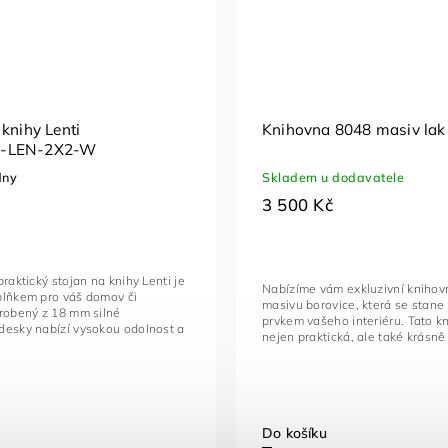
 knihy Lenti
Knihovna 8048 masiv lak
-LEN-2X2-W
dny
Skladem u dodavatele
3 500 Kč
praktický stojan na knihy Lenti je
Nabízíme vám exkluzivní knihov
plňkem pro váš domov či
masivu borovice, která se stan
yrobený z 18 mm silné
prvkem vašeho interiéru. Tato k
desky nabízí vysokou odolnost a
nejen praktická, ale také krásně 
Do košíku