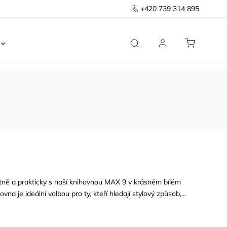
+420 739 314 895
Ložnice
Kancelář
Předsíň
Domov
ntně a prakticky s naší knihovnou MAX 9 v krásném bílém
na je ideální volbou pro ty, kteří hledají stylový způsob,...