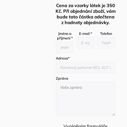
Cena za vzorky látek je 350
Kč. Při objednání zboží, vám
bude tato částka odečtena
z hodnoty objednávky.
Jméno a
E-mail
*
Telefon
příjmení
*
Adresa
*
Zpráva
Vyplněním formuláře