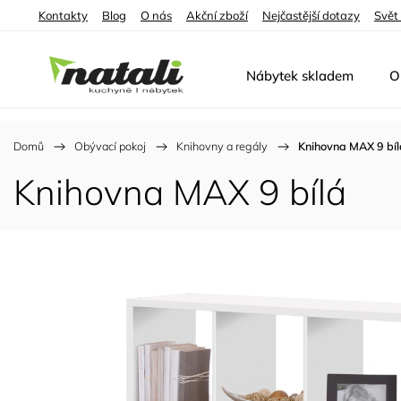
Kontakty
Blog
O nás
Akční zboží
Nejčastější dotazy
Svět
Nábytek skladem
O
Domů
/
Obývací pokoj
/
Knihovny a regály
/
Knihovna MAX 9 bíl
Knihovna MAX 9 bílá