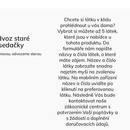
Chcete si látku v klidu
prohlédnout u vás doma?
Vybrat si můžete až 5 látek,
voz staré
které jsou v nabídce u
tohoto produktu. Do
sedačky
formuláře nám napište
novou, odvezeme starou
názvy a čísla látek, o které
máte zájem. Název a číslo
látky zobrazíte snadno
najetím myši na zvolenou
látku. Na mobilním zařízení
název a číslo uvidíte po
kliknutí na preferovanou
látku. Následně Vás bude
kontaktovat naše
zákaznické centrum s
potvrzením Vaší poptávky a
s žádostí o doplnění
doručovacích údajů.