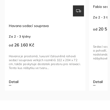
Fabio sedací souprava
Za 2 - 3 týdny
20 510 Kč
od
Sedací souprava FABIO je ideální kombinací luxusu
a pohodlí, navržená pro ty, kteří hledají
nadstandardní komfort. Toto stylové a multifunkční
ěná rohová
nábytkové řešení je vyrobeno...
 x 204 x 72
 pro relaxaci.
Detail