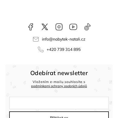
Facebook
NataliNabytek
Instagram
YouTube
@nabytek.natal
info
@
nabytek-natali.cz
+420 739 314 895
Odebírat newsletter
Vložením e-mailu souhlasíte s
podmínkami ochrany osobních údajů
Přihlásit se