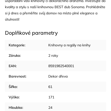
uspořádání vaší knihovny či dekoračního aranžmá. Investujte do
kvality a stylu s naší knihovnou BEST dub Sonoma. Prohlédněte
si ji dnes a přeměňte svůj domov na místo plné elegance a
útulnosti!
Doplňkové parametry
Kategorie
:
Knihovny a regály na knihy
Záruka
:
2 roky
EAN
:
8591982540001
Barevnost
:
Dekor dřeva
Šířka
:
61
Výška
:
171
Hloubka
:
24