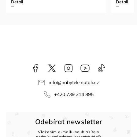
Detail
Facebook
NataliNabytek
Instagram
YouTube
@nabytek.natal
info
@
nabytek-natali.cz
+420 739 314 895
Odebírat newsletter
Vložením e-mailu souhlasíte s
podmínkami ochrany osobních údajů