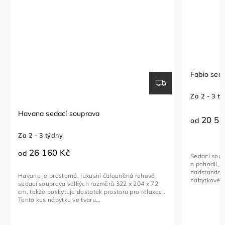
Fabio sedací souprava
Za 2 - 3 týdny
20 510 Kč
od
Sedací souprava FABIO je ideální kombinací luxusu
a pohodlí, navržená pro ty, kteří hledají
nadstandardní komfort. Toto stylové a multifunkční
ouněná rohová
nábytkové řešení je vyrobeno...
322 x 204 x 72
oru pro relaxaci.