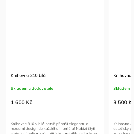
Knihovna 8048V masiv vosk
Skladem u dodavatele
3 500 Kč
ní a
Knihovna 8048V masiv vosk je vysoce kvalitní a
zí čtyři
esteticky přitažlivý kus nábytku, který dokonale
a dostatek
zapadne do jakéhokoli interiéru díky svému