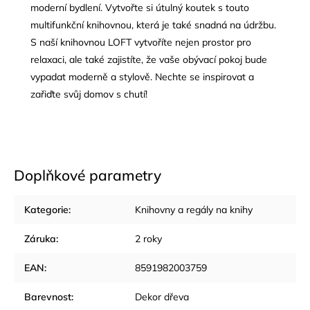
moderní bydlení. Vytvořte si útulný koutek s touto
multifunkční knihovnou, která je také snadná na údržbu.
S naší knihovnou LOFT vytvoříte nejen prostor pro
relaxaci, ale také zajistíte, že vaše obývací pokoj bude
vypadat moderně a stylově. Nechte se inspirovat a
zařiďte svůj domov s chutí!
Doplňkové parametry
Kategorie
:
Knihovny a regály na knihy
Záruka
:
2 roky
EAN
:
8591982003759
Barevnost
:
Dekor dřeva