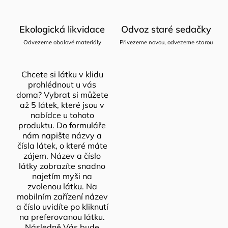
Ekologická likvidace
Odvoz staré sedačky
Odvezeme obalové materiály
Přivezeme novou, odvezeme starou
Chcete si látku v klidu
prohlédnout u vás
doma? Vybrat si můžete
až 5 látek, které jsou v
nabídce u tohoto
produktu. Do formuláře
nám napište názvy a
čísla látek, o které máte
zájem. Název a číslo
látky zobrazíte snadno
najetím myši na
zvolenou látku. Na
mobilním zařízení název
a číslo uvidíte po kliknutí
na preferovanou látku.
Následně Vás bude