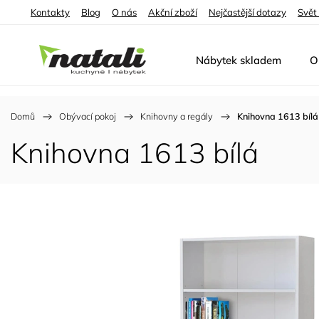
Kontakty
Blog
O nás
Akční zboží
Nejčastější dotazy
Svět
Nábytek skladem
O
Domů
/
Obývací pokoj
/
Knihovny a regály
/
Knihovna 1613 bílá
Knihovna 1613 bílá