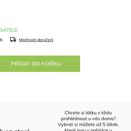
VATELE
26
Možnosti doručení
PŘIDAT DO KOŠÍKU
Chcete si látku v klidu
prohlédnout u vás doma?
Vybrat si můžete až 5 látek,
které jsou v nabídce u