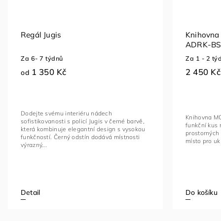
Regál Jugis
Knihovn
ADRK-BS
Za 6- 7 týdnů
Za 1 - 2 tý
1 350 Kč
2 450 Kč
od
Dodejte svému interiéru nádech
Knihovna MO
sofistikovanosti s policí Jugis v černé barvě,
funkční kus 
která kombinuje elegantní design s vysokou
prostorných 
funkčností. Černý odstín dodává místnosti
místo pro u
výrazný...
Do košíku
Detail