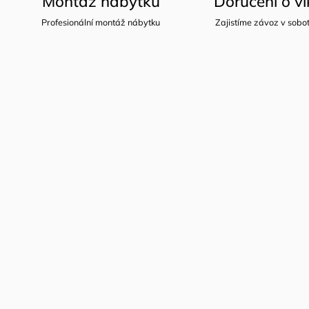
Montáž nábytku
Doručení o v
Profesionální montáž nábytku
Zajistíme závoz v sobot