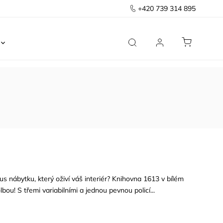
+420 739 314 895
Ložnice
Kancelář
Předsíň
Domov
us nábytku, který oživí váš interiér? Knihovna 1613 v bílém
bou! S třemi variabilními a jednou pevnou policí...