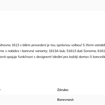
nihovna 1613 v bílém provedení je tou správnou volbou! S třemi variabiln
máme v nabídce i barevné varianty: 1613A buk, 51613 dub Sonoma, 616
terá spojuje funkčnost s designem! Ideální pro každý domov či kancelář
y
Záruka
:
Barevnost
: