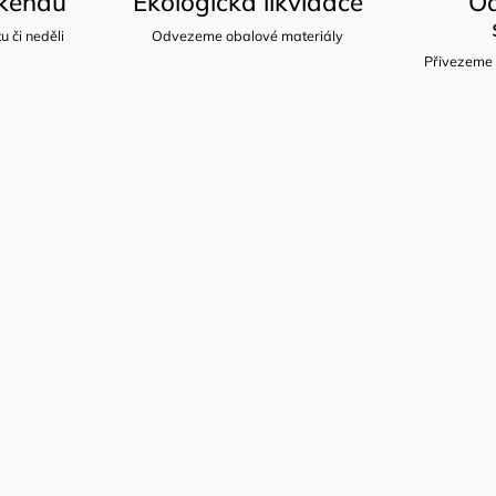
íkendu
Ekologická likvidace
Od
u či neděli
Odvezeme obalové materiály
Přivezeme 