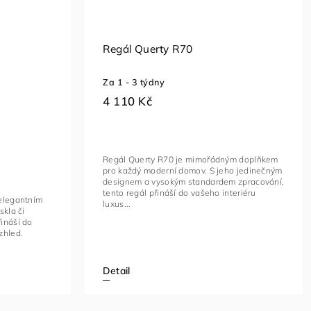
Regál Querty R70
Za 1 - 3 týdny
4 110 Kč
Regál Querty R70 je mimořádným doplňkem
pro každý moderní domov. S jeho jedinečným
designem a vysokým standardem zpracování,
tento regál přináší do vašeho interiéru
 elegantním
luxus...
skla či
ináší do
zhled.
Detail