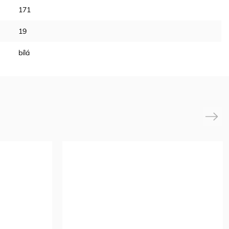
171
19
bílá
Next