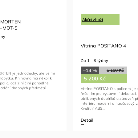
Akční zboží
a MORTEN
-MOT-S
dny
Vitrína POSITANO 4
Za 1 - 3 týdny
–14 %
6 110 Kč
RTEN je jednoduchý, ale velmi
5 200 Kč
nábytku. Knihovna má několik
polic, což z ní činí pohodlné
kládání drobných předmětů.
Vitrína POSITANO s policemi je
řešením pro vystavení dekorací, 
oblíbených doplňků a zároveň př
interiéru moderní a nadčasový v
Kvalitní ABS...
Detail