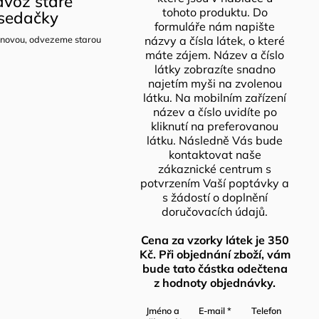
voz staré
tohoto produktu. Do
sedačky
formuláře nám napište
novou, odvezeme starou
názvy a čísla látek, o které
máte zájem. Název a číslo
látky zobrazíte snadno
najetím myši na zvolenou
látku. Na mobilním zařízení
název a číslo uvidíte po
kliknutí na preferovanou
látku. Následně Vás bude
kontaktovat naše
zákaznické centrum s
potvrzením Vaší poptávky a
s žádostí o doplnění
doručovacích údajů.
Cena za vzorky látek je 350
Kč. Při objednání zboží, vám
bude tato částka odečtena
z hodnoty objednávky.
Jméno a
E-mail
*
Telefon