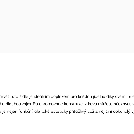
barvě! Tato židle je ideálním doplňkem pro každou jídelnu díky svému e
ý a dlouhotrvající. Po chromované konstrukci z kovu můžete očekávat s
 nejen funkční, ale také esteticky přitažlivý, což z něj činí dokonalý vý