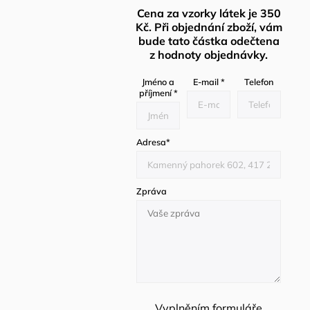
Cena za vzorky látek je 350
Kč. Při objednání zboží, vám
bude tato částka odečtena
z hodnoty objednávky.
Jméno a
E-mail
*
Telefon
příjmení
*
Adresa
*
Zpráva
Vyplněním formuláře