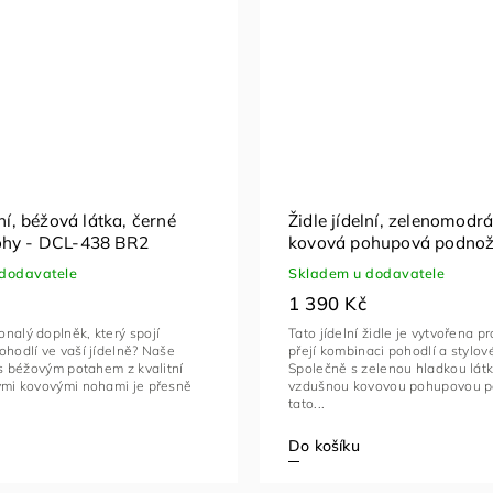
lní, béžová látka, černé
Židle jídelní, zelenomodrá
ohy - DCL-438 BR2
kovová pohupová podnož
kov - DCL-414 GRN2
dodavatele
Skladem u dodavatele
1 390 Kč
nalý doplněk, který spojí
Tato jídelní židle je vytvořena pro
ohodlí ve vaší jídelně? Naše
přejí kombinaci pohodlí a stylo
e s béžovým potahem z kvalitní
Společně s zelenou hladkou lát
nými kovovými nohami je přesně
vzdušnou kovovou pohupovou p
tato...
Do košíku