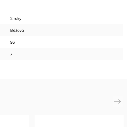
2 roky
Béžová
96
7
Next