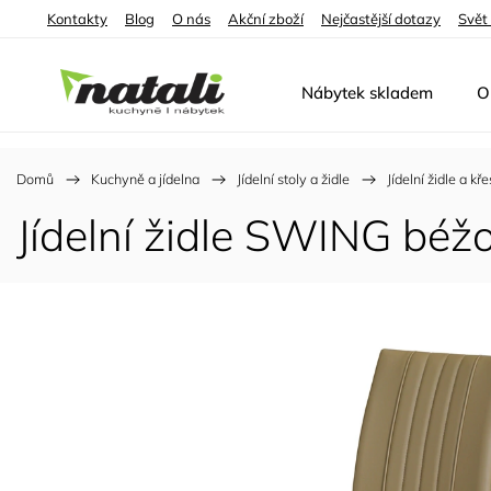
Kontakty
Blog
O nás
Akční zboží
Nejčastější dotazy
Svět
Nábytek skladem
O
Domů
/
Kuchyně a jídelna
/
Jídelní stoly a židle
/
Jídelní židle a kře
Jídelní židle SWING béž