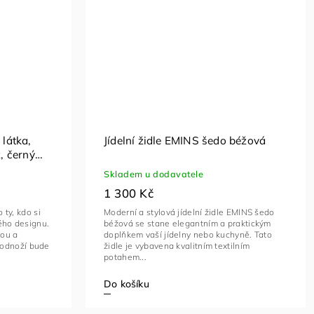
 látka,
Jídelní židle EMINS šedo béžová
, černý
Skladem u dodavatele
1 300 Kč
 ty, kdo si
Moderní a stylová jídelní židle EMINS šedo
vého designu.
béžová se stane elegantním a praktickým
kou a
doplňkem vaší jídelny nebo kuchyně. Tato
odnoží bude
židle je vybavena kvalitním textilním
potahem...
Do košíku