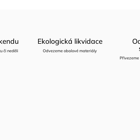
íkendu
Ekologická likvidace
Od
u či neděli
Odvezeme obalové materiály
Přivezeme 