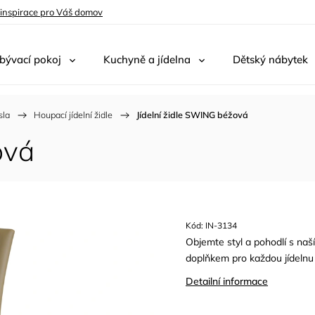
 inspirace pro Váš domov
bývací pokoj
Kuchyně a jídelna
Dětský nábytek
sla
/
Houpací jídelní židle
/
Jídelní židle SWING béžová
ová
Kód:
IN-3134
Objemte styl a pohodlí s naší
doplňkem pro každou jídelnu 
Detailní informace