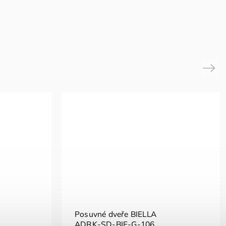
Next
Posuvné dveře BIELLA
ADRK-SD-BIE-G-106