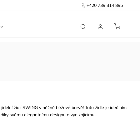
+420 739 314 895
Ložnice
Kancelář
Předsíň
Domov
 jídelní židlí SWING v něžné béžové barvě! Tato židle je ideálním
díky svému elegantnímu designu a vynikajícímu...