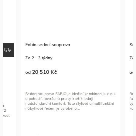
Fabio sedací souprava
Sedací so
Za 2 - 3 týdny
Za 1 - 2 t
20 510 Kč
23 96
od
od
Sedací souprava FABIO je ideální kombinací luxusu
Rohová seda
a pohodlí, navržená pro ty, kteří hledají
funkční kus
nadstandardní komfort. Toto stylové a multifunkční
vybavený na
nábytkové řešení je vyrobeno...
kovovými če