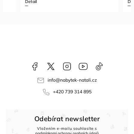
Detail
Detail
Facebook
NataliNabytek
Instagram
YouTube
@nabytek.natal
info
@
nabytek-natali.cz
+420 739 314 895
Odebírat newsletter
Vložením e-mailu souhlasíte s
podmínkami ochrany osobních údajů