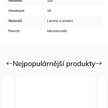
Hloubka
:
100
Hmotnost
:
18
Materiál
:
Lamino a ostatní
Povrch
:
lakováno,bílá
Previous
Next