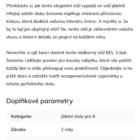
Představte si, jak tento elegantní stůl vypadá ve vaší jídelně.
Hřejivý odstín dubu Sonoma naplňuje místnost přirozenou
krásou, která dodává vašemu interiéru šmrnc. A myslíte si, že
by to byl jen obyčejný stůl? Ne, tento stůl je ztělesněním vašeho
vkusu a láska k detailu se projeví na každém rohu.
Nenechte si ujít šanci vlastnit tento nádherný stůl BEL 3 dub
Sonoma. Udělejte prostor pro kousky nábytku, které vás potěší
každý den a stále překvapují svou praktičností. Objednejte si ho
ještě dnes a začněte tvořit nezapomenutelné vzpomínky u
tohoto perfektního stolu.
Doplňkové parametry
Kategorie
:
Jídelní stoly pro 6
Záruka
:
2 roky