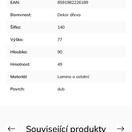
EAN
:
8591982226189
Barevnost
:
Dekor dřeva
Šířka
:
140
Výška
:
77
Hloubka
:
90
Hmotnost
:
49
Materiál
:
Lamino a ostatní
Povrch
:
dub
Previous
Next