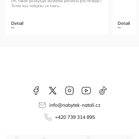
Detail
Detail
Facebook
NataliNabytek
Instagram
YouTube
@nabytek.natal
info
@
nabytek-natali.cz
+420 739 314 895