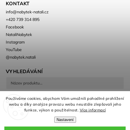
KONTAKT
info
@
nabytek-natali.cz
+420 739 314 895
Facebook
NataliNabytek
Instagram
YouTube
@nabytek.natali
VYHLEDÁVÁNÍ
Hledat
Používáme cookies, abychom Vám umožnili pohodlné prohlížení
webu a díky analýze provozu webu neustále zlepšovali jeho
funkce, výkon a použitelnost.
Více informací
Nastavení