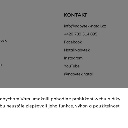
KONTAKT
info
@
nabytek-natali.cz
+420 739 314 895
ávek
Facebook
NataliNabytek
Instagram
a
YouTube
@nabytek.natali
 abychom Vám umožnili pohodlné prohlížení webu a díky
u neustále zlepšovali jeho funkce, výkon a použitelnost.
Copyright 2026
Nábytek Natali
. Všechna práva vyhrazena.