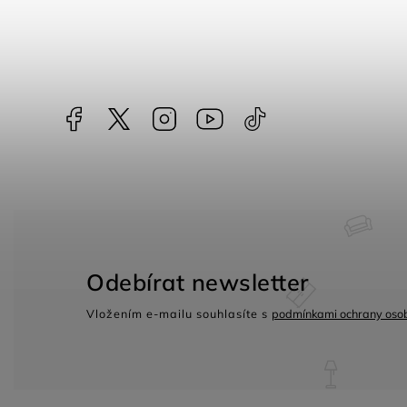
Facebook
NataliNabytek
Instagram
YouTube
@nabytek.natali
Odebírat newsletter
Vložením e-mailu souhlasíte s
podmínkami ochrany osob