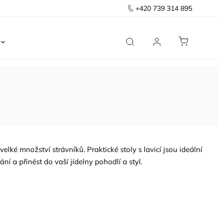
+420 739 314 895
Ložnice
Kancelář
Předsíň
Domov
 velké množství strávníků. P
raktické stoly s lavicí jsou ideální
ní a přinést do vaší jídelny pohodlí a styl.