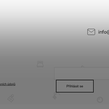
info
ních údajů
Přihlásit se