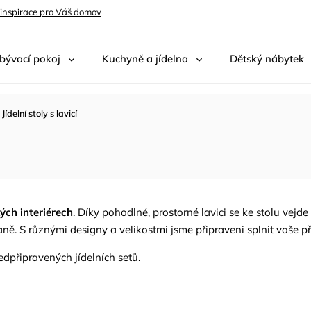
 inspirace pro Váš domov
bývací pokoj
Kuchyně a jídelna
Dětský nábytek
Jídelní stoly s lavicí
kých interiérech
. Díky pohodlné, prostorné lavici se ke stolu vejde
ně. S různými designy a velikostmi jsme připraveni splnit vaše přá
předpřipravených
jídelních setů
.