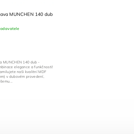
estava MUNCHEN 140 dub
dodavatele
ava MUNCHEN 140 dub -
binace elegance a funkčnosti!
amilujete naši kvalitní MDF
mm) v dubovém provedení,
ašemu...