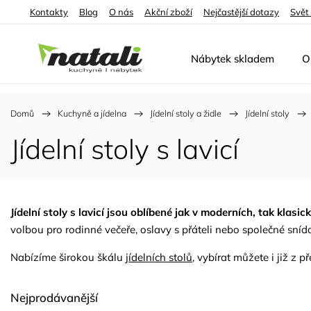
Kontakty
Blog
O nás
Akční zboží
Nejčastější dotazy
Svět
Nábytek skladem
O
Domů
/
Kuchyně a jídelna
/
Jídelní stoly a židle
/
Jídelní stoly
/
Jídelní stoly s lavicí
Jídelní stoly s lavicí jsou oblíbené jak v moderních, tak klasic
volbou pro rodinné večeře, oslavy s přáteli nebo společné snída
Nabízíme širokou škálu
jídelních stolů
, vybírat můžete i již z 
Nejprodávanější