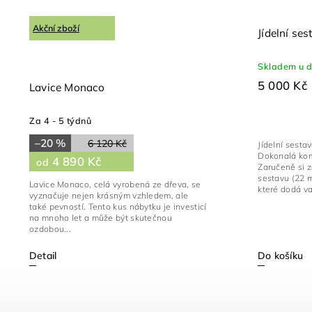
Akční zboží
Jídelní s
Skladem u 
5 000 Kč
Lavice Monaco
Za 4 - 5 týdnů
–20 %
6 120 Kč
Jídelní sest
Dokonalá kom
4 890 Kč
od
Zaručeně si z
sestavu (22 
Lavice Monaco, celá vyrobená ze dřeva, se
které dodá v
vyznačuje nejen krásným vzhledem, ale
také pevností. Tento kus nábytku je investicí
na mnoho let a může být skutečnou
ozdobou...
Detail
Do košíku