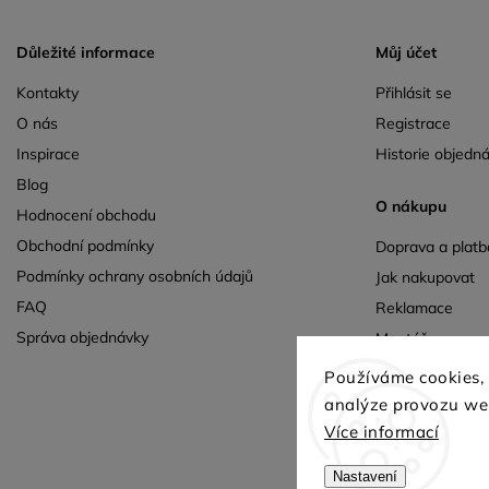
Důležité informace
Můj účet
Kontakty
Přihlásit se
O nás
Registrace
Inspirace
Historie objedn
Blog
O nákupu
Hodnocení obchodu
Obchodní podmínky
Doprava a platb
Podmínky ochrany osobních údajů
Jak nakupovat
FAQ
Reklamace
Správa objednávky
Montáž
Výnos
Používáme cookies,
analýze provozu web
Více informací
Nastavení