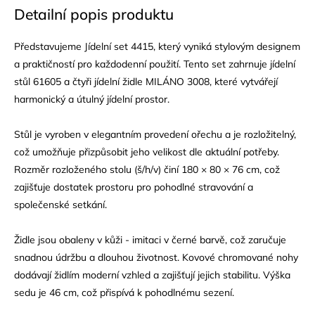
Detailní popis produktu
Představujeme Jídelní set 4415, který vyniká stylovým designem
a praktičností pro každodenní použití. Tento set zahrnuje jídelní
stůl 61605 a čtyři jídelní židle MILÁNO 3008, které vytvářejí
harmonický a útulný jídelní prostor.
Stůl je vyroben v elegantním provedení ořechu a je rozložitelný,
což umožňuje přizpůsobit jeho velikost dle aktuální potřeby.
Rozměr rozloženého stolu (š/h/v) činí 180 × 80 × 76 cm, což
zajišťuje dostatek prostoru pro pohodlné stravování a
společenské setkání.
Židle jsou obaleny v
kůži
- imitaci v černé barvě, což zaručuje
snadnou údržbu a dlouhou životnost. Kovové chromované nohy
dodávají židlím moderní vzhled a zajišťují jejich stabilitu. Výška
sedu je 46 cm, což přispívá k pohodlnému sezení.