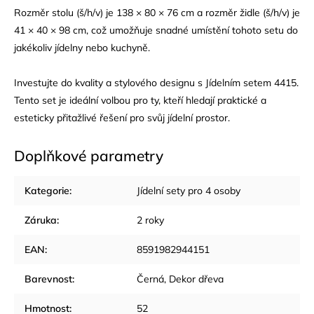
Rozměr stolu (š/h/v) je 138 × 80 × 76 cm a rozměr židle (š/h/v) je
41 × 40 × 98 cm, což umožňuje snadné umístění tohoto setu do
jakékoliv jídelny nebo kuchyně.
Investujte do kvality a stylového designu s Jídelním setem 4415.
Tento set je ideální volbou pro ty, kteří hledají praktické a
esteticky přitažlivé řešení pro svůj jídelní prostor.
Doplňkové parametry
Kategorie
:
Jídelní sety pro 4 osoby
Záruka
:
2 roky
EAN
:
8591982944151
Barevnost
:
Černá
,
Dekor dřeva
Hmotnost
:
52