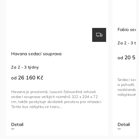
Fabio sedací souprava
Za 2 - 3 týdny
í souprava
20 510 Kč
od
Kč
Sedací souprava FABIO je ideální
a pohodlí, navržená pro ty, kteří hl
nadstandardní komfort. Toto stylo
orná, luxusní čalouněná rohová
nábytkové řešení je vyrobeno...
 velkých rozměrů 322 x 204 x 72
tuje dostatek prostoru pro relaxaci.
u ve tvaru...
Detail