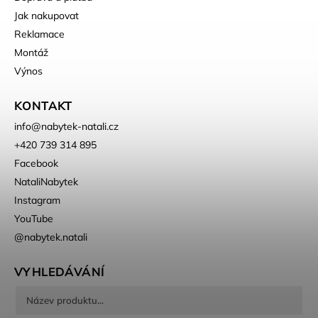
Jak nakupovat
Reklamace
Montáž
Výnos
KONTAKT
info
@
nabytek-natali.cz
+420 739 314 895
Facebook
NataliNabytek
Instagram
YouTube
@nabytek.natali
VYHLEDÁVÁNÍ