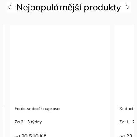
Previous
Next
Fabio sedací souprava
Sedací so
Za 2 - 3 týdny
Za 1 - 2 t
20 510 Kč
23 96
od
od