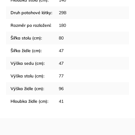
Hloubka stolu (cm)
:
140
Druh potahové látky
:
29B
Rozměr po rozložení
:
180
Šířka stolu (cm)
:
80
Šířka židle (cm)
:
47
Výška sedu (cm)
:
47
Výška stolu (cm)
:
77
Výška židle (cm)
:
96
Hloubka židle (cm)
:
41