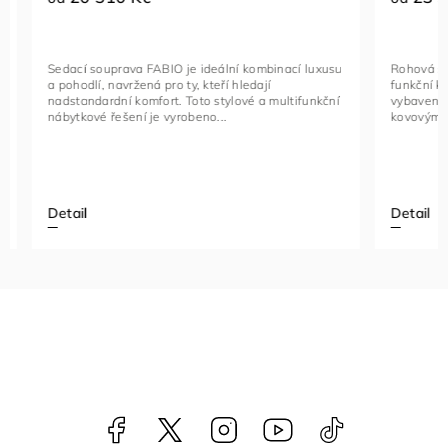
Sedací souprava FABIO je ideální kombinací luxusu
Rohová seda
a pohodlí, navržená pro ty, kteří hledají
funkční kus
nadstandardní komfort. Toto stylové a multifunkční
vybavený na
nábytkové řešení je vyrobeno...
kovovými če
Detail
Detail
Facebook
NataliNabytek
Instagram
YouTube
@nabytek.natal