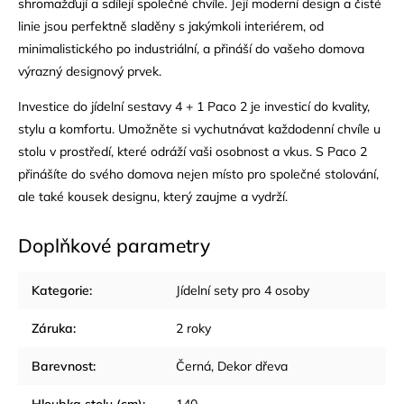
shromažďují a sdílejí společné chvíle. Její moderní design a čisté
linie jsou perfektně sladěny s jakýmkoli interiérem, od
minimalistického po industriální, a přináší do vašeho domova
výrazný designový prvek.
Investice do jídelní sestavy 4 + 1 Paco 2 je investicí do kvality,
stylu a komfortu. Umožněte si vychutnávat každodenní chvíle u
stolu v prostředí, které odráží vaši osobnost a vkus. S Paco 2
přinášíte do svého domova nejen místo pro společné stolování,
ale také kousek designu, který zaujme a vydrží.
Doplňkové parametry
Kategorie
:
Jídelní sety pro 4 osoby
Záruka
:
2 roky
Barevnost
:
Černá
,
Dekor dřeva