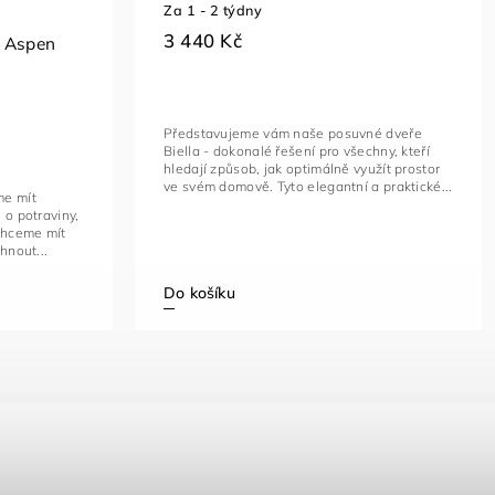
Za 1 - 2 týdny
3 440 Kč
ň Aspen
Představujeme vám naše posuvné dveře
Biella - dokonalé řešení pro všechny, kteří
hledají způsob, jak optimálně využít prostor
ve svém domově. Tyto elegantní a praktické...
me mít
 o potraviny,
 chceme mít
hnout...
Do košíku