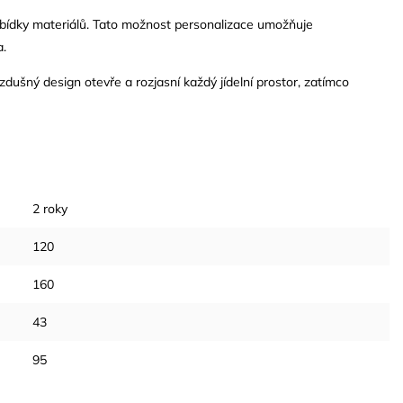
abídky materiálů. Tato možnost personalizace umožňuje
a.
vzdušný design otevře a rozjasní každý jídelní prostor, zatímco
2 roky
120
160
43
95