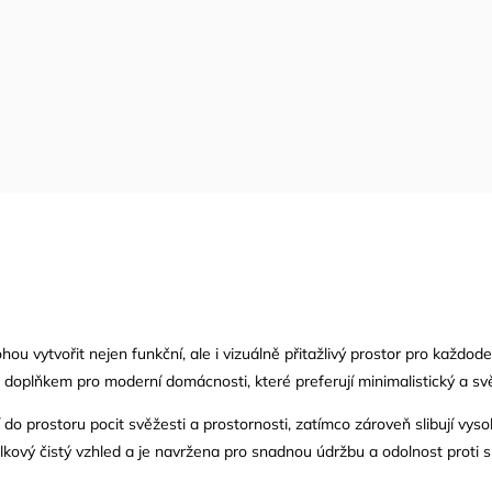
hou vytvořit nejen funkční, ale i vizuálně přitažlivý prostor pro každodenn
m doplňkem pro moderní domácnosti, které preferují minimalistický a svě
í do prostoru pocit svěžesti a prostornosti, zatímco zároveň slibují vys
kový čistý vzhled a je navržena pro snadnou údržbu a odolnost proti sk