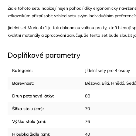
Židle tohoto setu nabízejí nejen pohodlí díky ergonomicky navrže
zákazníkům přizpůsobit vzhled setu svým individuálním preferenc
Jídelní set Mario 4+1 je tak dokonalou volbou pro ty, kteří hledají 
kvalitní materiály a zpracování zaručují, že tento set bude sloužit 
Doplňkové parametry
Kategorie
:
Jídelní sety pro 4 osoby
Barevnost
:
Béžová
,
Bílá
,
Hnědá
,
Šed
Druh potahové látky
:
8B
Šířka stolu (cm)
:
70
Výška stolu (cm)
:
76
Hloubka židle (cm)
:
40