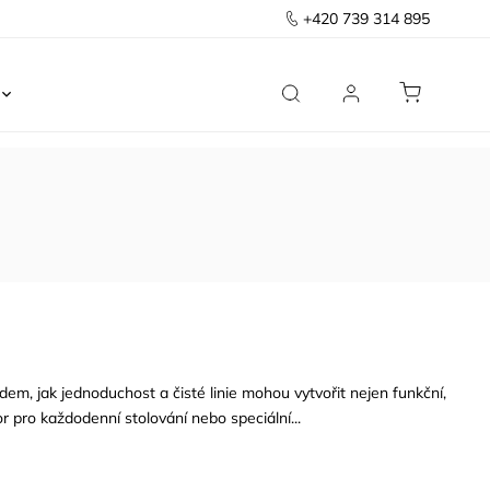
+420 739 314 895
Ložnice
Kancelář
Předsíň
Domov
ladem, jak jednoduchost a čisté linie mohou vytvořit nejen funkční,
tor pro každodenní stolování nebo speciální...