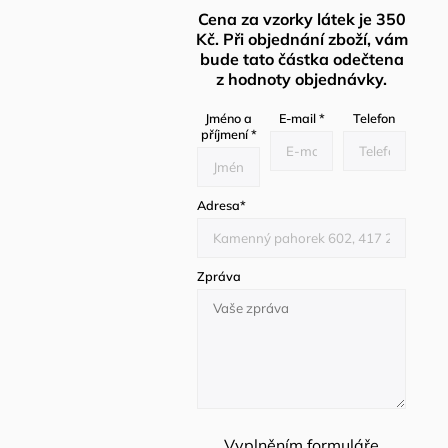
Cena za vzorky látek je 350
Kč. Při objednání zboží, vám
bude tato částka odečtena
z hodnoty objednávky.
Jméno a
E-mail
*
Telefon
příjmení
*
Adresa
*
Zpráva
Vyplněním formuláře