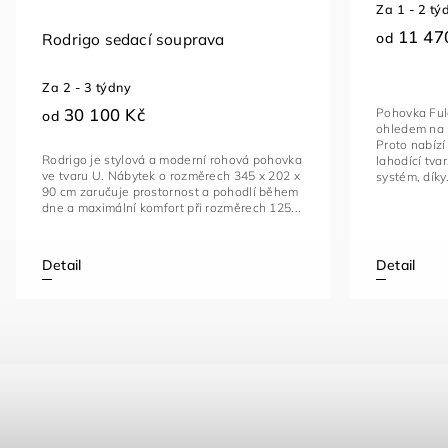
Za 1 - 2 tý
11 47
od
Rodrigo sedací souprava
Za 2 - 3 týdny
30 100 Kč
Pohovka Ful
od
ohledem na 
Proto nabízí
Rodrigo je stylová a moderní rohová pohovka
lahodící tvar
ve tvaru U. Nábytek o rozměrech 345 x 202 x
systém, díky.
90 cm zaručuje prostornost a pohodlí během
dne a maximální komfort při rozměrech 125...
Detail
Detail