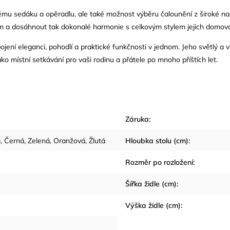
nému sedáku a opěradlu, ale také možnost výběru čalounění z široké n
ím a dosáhnout tak dokonalé harmonie s celkovým stylem jejich domov
spojení eleganci, pohodlí a praktické funkčnosti v jednom. Jeho světlý a 
jako místní setkávání pro vaši rodinu a přátele po mnoho příštích let.
Záruka
:
á
,
Černá
,
Zelená
,
Oranžová
,
Žlutá
Hloubka stolu (cm)
:
Rozměr po rozložení
:
Šířka židle (cm)
:
Výška židle (cm)
: