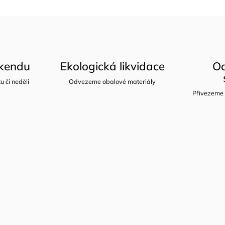
íkendu
Ekologická likvidace
Od
u či neděli
Odvezeme obalové materiály
Přivezeme 