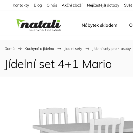
Kontakty
Blog
O nás
Akční zboží
Nejčastější dotazy
Svět
Nábytek skladem
O
Domů
/
Kuchyně a jídelna
/
Jídelní sety
/
Jídelní sety pro 4 osoby
Jídelní set 4+1 Mario