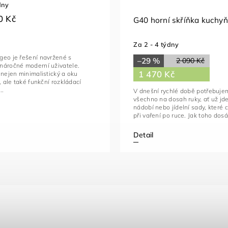
dny
0 Kč
G40 horní skříňka kuchy
Za 2 - 4 týdny
geo je řešení navržené s
–29 %
2 090 Kč
náročné moderní uživatele.
1 470 Kč
 nejen minimalistický a oku
, ale také funkční rozkládací
..
V dnešní rychlé době potřebuje
všechno na dosah ruky, ať už jde
nádobí nebo jídelní sady, které
při vaření po ruce. Jak toho dosá
Detail