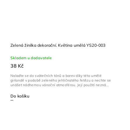
Zelená žinilka dekorační. Květina umělá YS20-003
Skladem u dodavatele
38 Kč
Nalaďte se do svátečních tónů a barev díky této umělé
girlandě v podobě zeleného jehličnatého řetězu a nechte se
unášet nádhernou vánoční atmosférou. Její použití nezná...
Do košíku