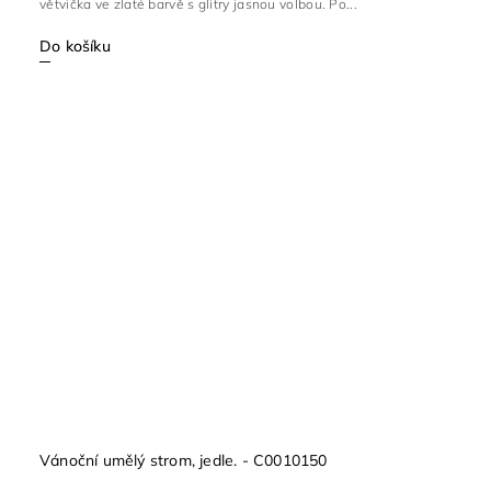
větvička ve zlaté barvě s glitry jasnou volbou. Po...
Do košíku
Vánoční umělý strom, jedle. - C0010150