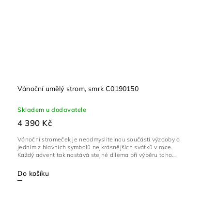
Vánoční umělý strom, smrk C0190150
Skladem u dodavatele
4 390 Kč
Vánoční stromeček je neodmyslitelnou součástí výzdoby a
jedním z hlavních symbolů nejkrásnějších svátků v roce.
Každý advent tak nastává stejné dilema při výběru toho...
Do košíku