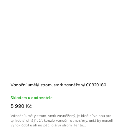
Vánoční umělý strom, smrk zasněžený C0320180
Skladem u dodavatele
5 990 Kč
Vánoční umělý strom, smrk zasněžený, je ideální volbou pro
ty, kdo si chtějí užít kouzlo vánoční atmosféry, aniž by museli
vynakládat úsilí na péči o živý strom. Tento...