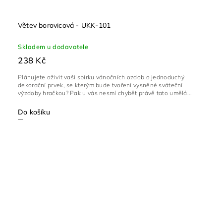
Větev borovicová - UKK-101
Skladem u dodavatele
238 Kč
Plánujete oživit vaši sbírku vánočních ozdob o jednoduchý
dekorační prvek, se kterým bude tvoření vysněné sváteční
výzdoby hračkou? Pak u vás nesmí chybět právě tato umělá...
Do košíku