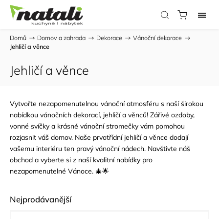
Domů
/
Domov a zahrada
/
Dekorace
/
Vánoční dekorace
/
Jehličí a věnce
Jehličí a věnce
Vytvořte nezapomenutelnou vánoční atmosféru s naší širokou
nabídkou vánočních dekorací, jehličí a věnců! Zářivé ozdoby,
vonné svíčky a krásné vánoční stromečky vám pomohou
rozjasnit váš domov. Naše prvotřídní jehličí a věnce dodají
vašemu interiéru ten pravý vánoční nádech. Navštivte náš
obchod a vyberte si z naší kvalitní nabídky pro
nezapomenutelné Vánoce. 🎄🌟
Nejprodávanější