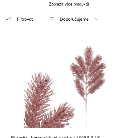
Zobrazit více produktů
Doporučujeme
Nejlevnější
Nejdražší
Nejprodávanější
Abecedně
Borovice, barva růžová s glitry NL0153 PINK