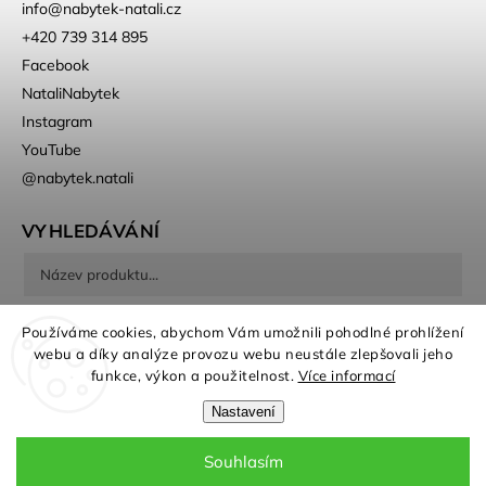
info
@
nabytek-natali.cz
+420 739 314 895
Facebook
NataliNabytek
Instagram
YouTube
@nabytek.natali
VYHLEDÁVÁNÍ
Hledat
Používáme cookies, abychom Vám umožnili pohodlné prohlížení
webu a díky analýze provozu webu neustále zlepšovali jeho
funkce, výkon a použitelnost.
Více informací
Nastavení
Souhlasím
Copyright 2026
Nábytek Natali
. Všechna práva vyhrazena.