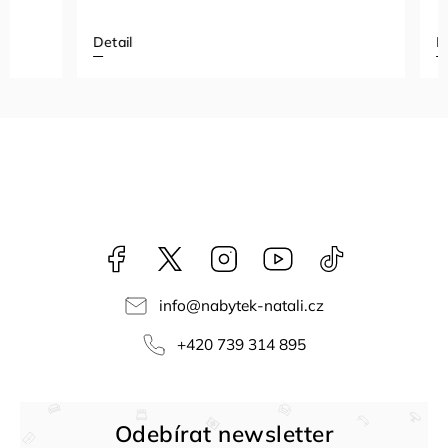
Detail
Detail
Facebook
NataliNabytek
Instagram
YouTube
@nabytek.natal
info
@
nabytek-natali.cz
+420 739 314 895
Odebírat newsletter