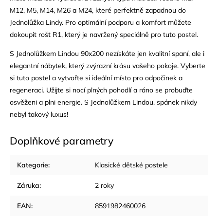
M12, M5, M14, M26 a M24, které perfektně zapadnou do
Jednolůžka Lindy. Pro optimální podporu a komfort můžete
dokoupit rošt R1, který je navržený speciálně pro tuto postel.
S Jednolůžkem Lindou 90x200 nezískáte jen kvalitní spaní, ale i
elegantní nábytek, který zvýrazní krásu vašeho pokoje. Vyberte
si tuto postel a vytvořte si ideální místo pro odpočinek a
regeneraci. Užijte si nocí plných pohodlí a ráno se probuďte
osvěženi a plni energie. S Jednolůžkem Lindou, spánek nikdy
nebyl takový luxus!
Doplňkové parametry
Kategorie
:
Klasické dětské postele
Záruka
:
2 roky
EAN
:
8591982460026