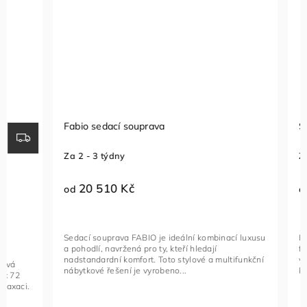
Fabio sedací souprava
Sedací so
Za 2 - 3 týdny
Za 1 - 2 t
20 510 Kč
23 96
od
od
Sedací souprava FABIO je ideální kombinací luxusu
Rohová seda
a pohodlí, navržená pro ty, kteří hledají
funkční kus
nadstandardní komfort. Toto stylové a multifunkční
vybavený na
nábytkové řešení je vyrobeno...
kovovými če