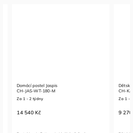
Domácí postel Jaspis
Dětská pos
CH-JAS-WT-180-M
CH-KAL-
Za 1 - 2 týdny
Za 1 - 2 t
14 540 Kč
9 270 K