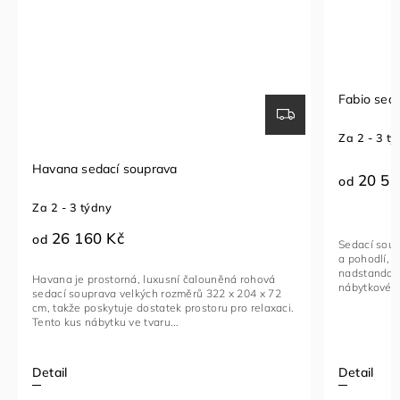
Fabio sedací souprava
Sedací so
Za 2 - 3 týdny
Za 1 - 2 t
20 510 Kč
23 96
od
od
Sedací souprava FABIO je ideální kombinací luxusu
Rohová seda
a pohodlí, navržená pro ty, kteří hledají
funkční ku
nadstandardní komfort. Toto stylové a multifunkční
vybavený na
nábytkové řešení je vyrobeno...
kovovými če
Detail
Detail