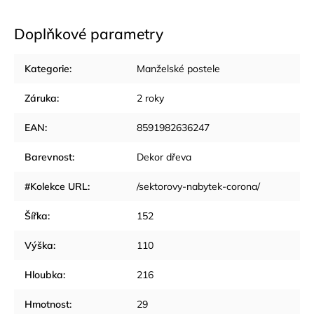
Doplňkové parametry
Kategorie
:
Manželské postele
Záruka
:
2 roky
EAN
:
8591982636247
Barevnost
:
Dekor dřeva
#Kolekce URL
:
/sektorovy-nabytek-corona/
Šířka
:
152
Výška
:
110
Hloubka
:
216
Hmotnost
:
29