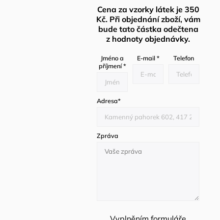
Cena za vzorky látek je 350
Kč. Při objednání zboží, vám
bude tato částka odečtena
z hodnoty objednávky.
Jméno a
E-mail
*
Telefon
příjmení
*
Adresa
*
Zpráva
Vyplněním formuláře