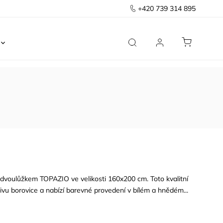
+420 739 314 895
Ložnice
Kancelář
Předsíň
Domov
 s dvoulůžkem TOPAZIO ve velikosti 160x200 cm. Toto kvalitní
vu borovice a nabízí barevné provedení v bílém a hnědém...