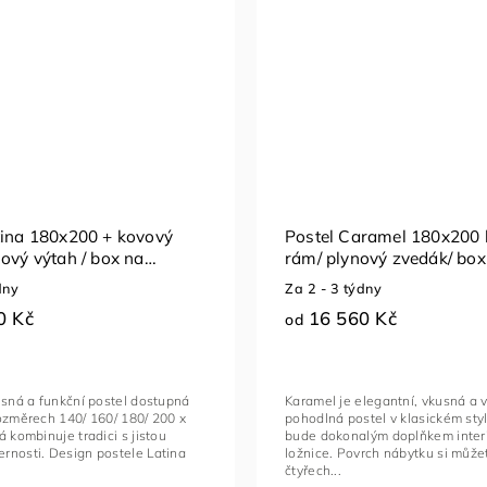
tina 180x200 + kovový
Postel Caramel 180x200
nový výtah / box na
rám/ plynový zvedák/ box
lůžkoviny
dny
Za 2 - 3 týdny
0 Kč
16 560 Kč
od
usná a funkční postel dostupná
Karamel je elegantní, vkusná a 
ozměrech 140/ 160/ 180/ 200 x
pohodlná postel v klasickém styl
á kombinuje tradici s jistou
bude dokonalým doplňkem inter
rnosti. Design postele Latina
ložnice. Povrch nábytku si může
čtyřech...