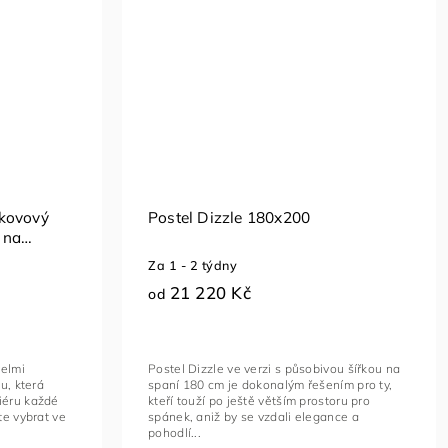
 kovový
Postel Dizzle 180x200
 na
Za 1 - 2 týdny
21 220 Kč
od
velmi
Postel Dizzle ve verzi s působivou šířkou na
u, která
spaní 180 cm je dokonalým řešením pro ty,
iéru každé
kteří touží po ještě větším prostoru pro
te vybrat ve
spánek, aniž by se vzdali elegance a
pohodlí...