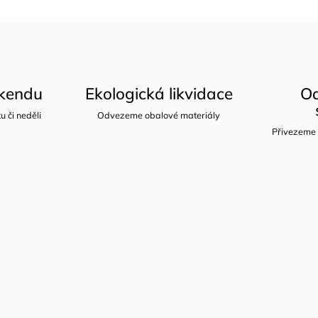
íkendu
Ekologická likvidace
Od
u či neděli
Odvezeme obalové materiály
Přivezeme 