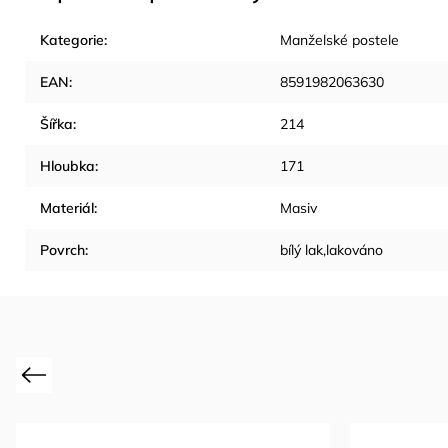
Kategorie
:
Manželské postele
EAN
:
8591982063630
Šířka
:
214
Hloubka
:
171
Materiál
:
Masiv
Povrch
:
bílý lak,lakováno
Previous