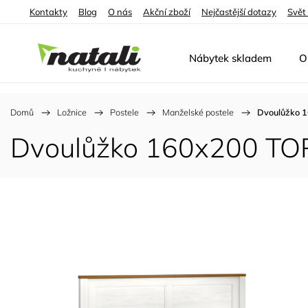
Kontakty
Blog
O nás
Akční zboží
Nejčastější dotazy
Svět
Nábytek skladem
O
Domů
/
Ložnice
/
Postele
/
Manželské postele
/
Dvoulůžko 
Dvoulůžko 160x200 TO