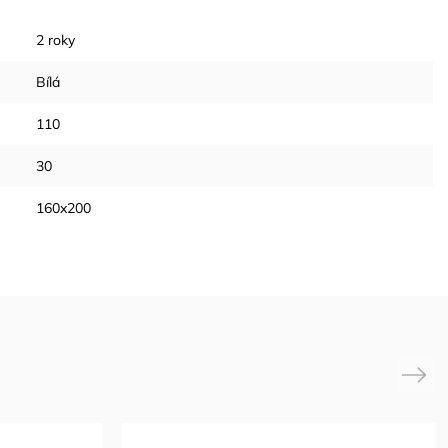
2 roky
Bílá
110
30
160x200
Next