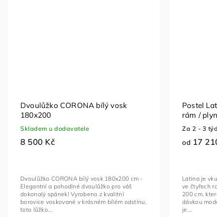
Dvoulůžko CORONA bílý vosk
Postel La
180x200
rám / ply
lůžkoviny
Skladem u dodavatele
Za 2 - 3 tý
8 500 Kč
17 21
od
Dvoulůžko CORONA bílý vosk 180x200 cm -
Latina je vk
Elegantní a pohodlné dvoulůžko pro váš
ve čtyřech r
dokonalý spánek! Vyrobeno z kvalitní
200 cm, kter
borovice voskované v krásném bílém odstínu,
dávkou mode
toto lůžko...
je...