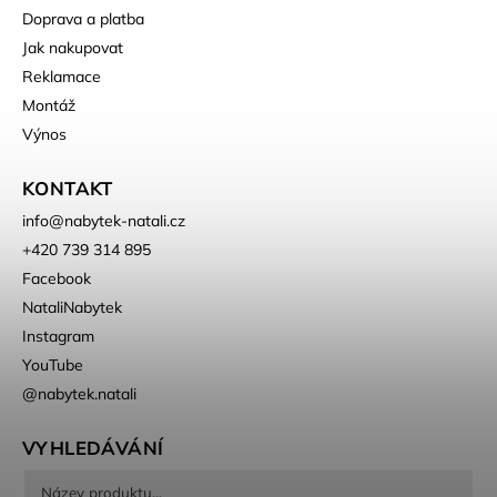
Doprava a platba
Jak nakupovat
Reklamace
Montáž
Výnos
KONTAKT
info
@
nabytek-natali.cz
+420 739 314 895
Facebook
NataliNabytek
Instagram
YouTube
@nabytek.natali
VYHLEDÁVÁNÍ