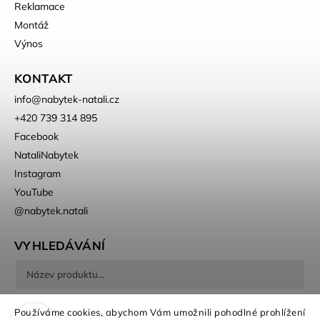
Reklamace
Montáž
Výnos
KONTAKT
info
@
nabytek-natali.cz
+420 739 314 895
Facebook
NataliNabytek
Instagram
YouTube
@nabytek.natali
VYHLEDÁVÁNÍ
Hledat
Používáme cookies, abychom Vám umožnili pohodlné prohlížení