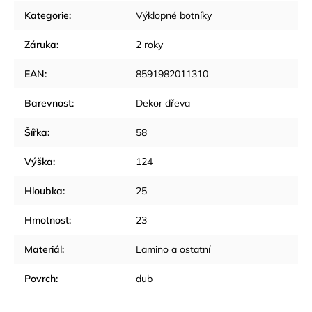
Kategorie
:
Výklopné botníky
Záruka
:
2 roky
EAN
:
8591982011310
Barevnost
:
Dekor dřeva
Šířka
:
58
Výška
:
124
Hloubka
:
25
Hmotnost
:
23
Materiál
:
Lamino a ostatní
Povrch
:
dub