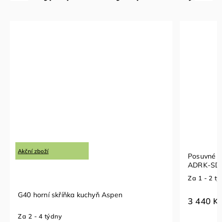
Akční zboží
Posuvné d
ADRK-SD-
Za 1 - 2 t
G40 horní skříňka kuchyň Aspen
3 440 K
Za 2 - 4 týdny