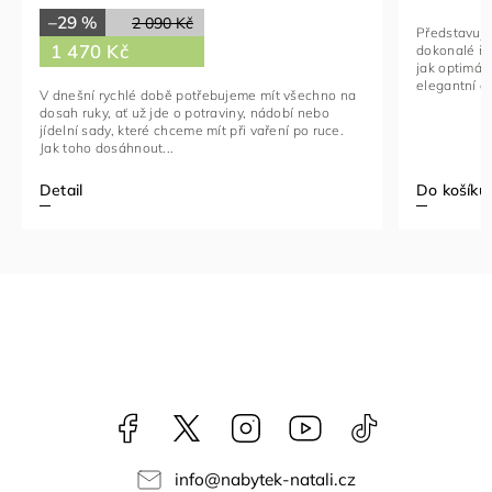
–29 %
2 090 Kč
Představuje
1 470 Kč
dokonalé řeš
jak optimál
elegantní a 
V dnešní rychlé době potřebujeme mít všechno na
dosah ruky, ať už jde o potraviny, nádobí nebo
jídelní sady, které chceme mít při vaření po ruce.
Jak toho dosáhnout...
Detail
Do košíku
Facebook
NataliNabytek
Instagram
YouTube
@nabytek.natal
info
@
nabytek-natali.cz