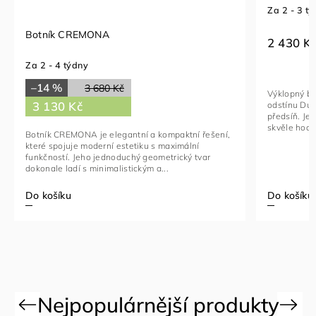
Za 2 - 3 t
Botník CREMONA
2 430 K
Za 2 - 4 týdny
–14 %
3 680 Kč
Výklopný bo
3 130 Kč
odstínu Dub
předsíň. Je
skvěle hodí
Botník CREMONA je elegantní a kompaktní řešení,
které spojuje moderní estetiku s maximální
funkčností. Jeho jednoduchý geometrický tvar
dokonale ladí s minimalistickým a...
Do košíku
Do košíku
Previous
Next