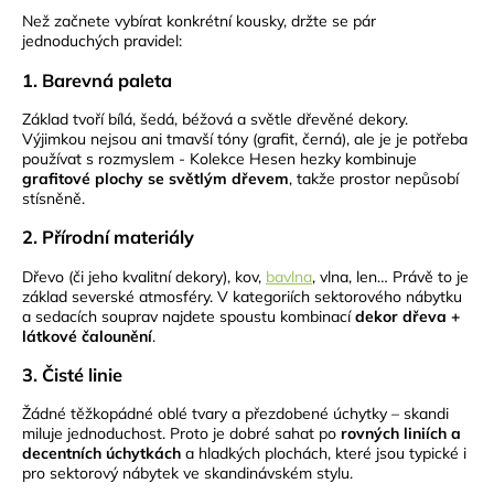
Než začnete vybírat konkrétní kousky, držte se pár
jednoduchých pravidel:
1. Barevná paleta
Základ tvoří bílá, šedá, béžová a světle dřevěné dekory.
Výjimkou nejsou ani tmavší tóny (grafit, černá), ale je je potřeba
používat s rozmyslem - Kolekce Hesen hezky kombinuje
grafitové plochy se světlým dřevem
, takže prostor nepůsobí
stísněně.
2. Přírodní materiály
Dřevo (či jeho kvalitní dekory), kov,
bavlna
, vlna, len… Právě to je
základ severské atmosféry. V kategoriích sektorového nábytku
a sedacích souprav najdete spoustu kombinací
dekor dřeva +
látkové čalounění
.
3. Čisté linie
Žádné těžkopádné oblé tvary a přezdobené úchytky – skandi
miluje jednoduchost. Proto je dobré sahat po
rovných liniích a
decentních úchytkách
a hladkých plochách, které jsou typické i
pro sektorový nábytek ve skandinávském stylu.