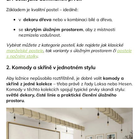
Základem je kvalitní postel – ideálně:
v
dekoru dřeva
nebo v kombinaci bílé a dřeva,
se
skrytým úložným prostorem
, aby z místnosti
nezmizela vzdušnost.
Vybírat můžete z kategorie postelí, kde najdete jak klasické
manželské postele
, tak varianty s úložným prostorem či
postele
s nočními stolky
.
2. Komody a skříně v jednotném stylu
Aby ložnice nepůsobila roztříštěně, je dobré volit
komody a
skříně z jedné kolekce
– třeba právě z řady Loksa nebo Hesen.
Komody v těchto kolekcích spojují typické prvky skandi stylu:
světlé dekory, čisté linie a praktické členění úložného
prostoru
.