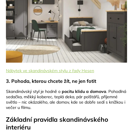
Nábytek ve skandinávském stylu z řady Hesen
3. Pohoda, kterou chcete žít, ne jen fotit
Skandinávský styl je hodně o
pocitu klidu a domova
. Pohodlná
sedačka, měkký koberec, teplá deka, pár polštářů, příjemné
světlo – nic okázalého, ale domov, kde se dobře sedí s knížkou i
večer u filmu.
Základní pravidla skandinávského
interiéru