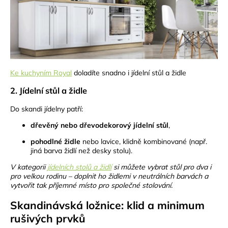
Ke kuchyním Royal
doladíte snadno i jídelní stůl a židle
2. Jídelní stůl a židle
Do skandi jídelny patří:
dřevěný nebo dřevodekorový jídelní stůl
,
pohodlné židle
nebo lavice, klidně kombinované (např.
jiná barva židlí než desky stolu).
V kategorii
jídelních stolů a židlí
si můžete vybrat stůl pro dva i
pro velkou rodinu – doplnit ho židlemi v neutrálních barvách a
vytvořit tak příjemné místo pro společné stolování.
Skandinávská ložnice: klid a minimum
rušivých prvků