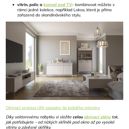
vitrín, polic a
komod
pod TV
– kombinovat můžete v
rámci jedné kolekce, například Loksa, která je přímo
zařazená do skandinávského stylu.
Obývací sestava UNI zapadne do každého interiéru
Díky sektorovému nábytku si složíte
celou
obývací stěnu
tak,
jak potřebujete – od nízkých skříněk pod okno až po vysoké
vitríny a závěsné skříňky.