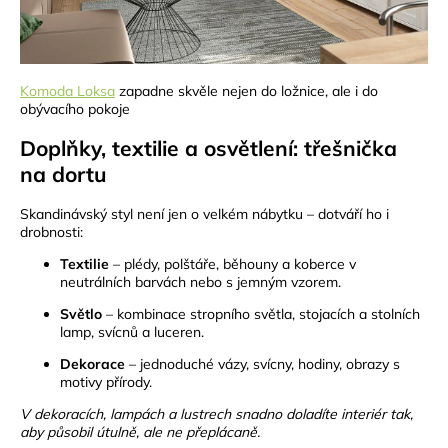
Komoda Loksa
zapadne skvěle nejen do ložnice, ale i do
obývacího pokoje
Doplňky, textilie a osvětlení: třešnička
na dortu
Skandinávský styl není jen o velkém nábytku – dotváří ho i
drobnosti:
Textilie
– plédy, polštáře, běhouny a koberce v
neutrálních barvách nebo s jemným vzorem.
Světlo
– kombinace stropního světla, stojacích a stolních
lamp, svícnů a luceren.
Dekorace
– jednoduché vázy, svícny, hodiny, obrazy s
motivy přírody.
V dekoracích, lampách a lustrech snadno doladíte interiér tak,
aby působil útulně, ale ne přeplácaně.