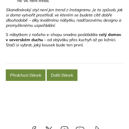
nic víc není třeba.
Skandinávský styl není jen trend z Instagramu. Je to způsob, jak
si doma vytvořit prostředí, ve kterém se budete cítit dobře
dlouhodobě – díky kvalitnímu nábytku, nadčasovému designu a
promyšlenému uspořádání.
S nábytkem z našeho e-shopu snadno poskládáte
celý domov
v severském duchu
– od obýváku přes kuchyň až po ložnici.
Stačí si vybrat, jaký kousek bude ten první.
Předchozí článek
Další článek
Facebook
NataliNabytek
Instagram
YouTube
@nabytek.natal