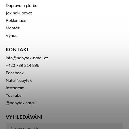
Doprava a platba
Jak nakupovat
Reklamace
Montáž
Výnos
KONTAKT
info
@
nabytek-natali.cz
+420 739 314 895
Facebook
NataliNabytek
Instagram
YouTube
@nabytek.natali
VYHLEDÁVÁNÍ