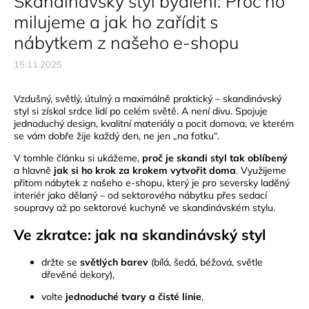
Skandinávský styl bydlení: Proč ho
milujeme a jak ho zařídit s
nábytkem z našeho e-shopu
15.11.2025
Vzdušný, světlý, útulný a maximálně praktický – skandinávský
styl si získal srdce lidí po celém světě. A není divu. Spojuje
jednoduchý design, kvalitní materiály a pocit domova, ve kterém
se vám dobře žije každý den, ne jen „na fotku“.
V tomhle článku si ukážeme,
proč je skandi styl tak oblíbený
a hlavně
jak si ho krok za krokem vytvořit doma
. Využijeme
přitom nábytek z našeho e-shopu, který je pro seversky laděný
interiér jako dělaný – od sektorového nábytku přes sedací
soupravy až po sektorové kuchyně ve skandinávském stylu.
Ve zkratce: jak na skandinávský styl
držte se
světlých barev
(bílá, šedá, béžová, světle
dřevěné dekory),
volte
jednoduché tvary a čisté linie
,