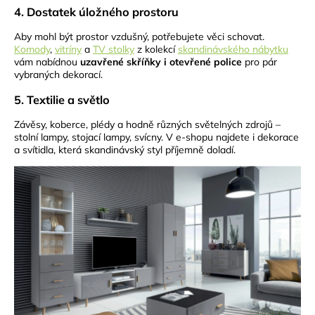
4. Dostatek úložného prostoru
Aby mohl být prostor vzdušný, potřebujete věci schovat.
Komody
,
vitríny
a
TV stolky
z kolekcí
skandinávského nábytku
vám nabídnou
uzavřené skříňky i otevřené police
pro pár
vybraných dekorací.
5. Textilie a světlo
Závěsy, koberce, plédy a hodně různých světelných zdrojů –
stolní lampy, stojací lampy, svícny. V e-shopu najdete i dekorace
a svítidla, která skandinávský styl příjemně doladí.