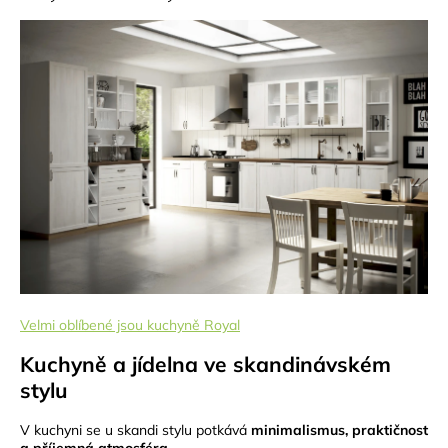
Velmi oblíbené jsou kuchyně Royal
Kuchyně a jídelna ve skandinávském
stylu
V kuchyni se u skandi stylu potkává
minimalismus, praktičnost
a příjemná atmosféra
.