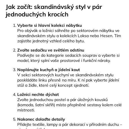
Jak začít: skandinávský styl v pár
jednoduchých krocích
Vyberte si hlavní kolekci nábytku
Pro obývák a ložnici sáhněte po sektorovém nábytku ve
skandinávském stylu a kolekcích Loksa nebo Hesen. Tím
zajistíte jednotný vzhled celého bytu.
Zvolte sedačku ve světlém odstínu
Podívejte se do kategorie sedacích souprav a vyberte si
model, který splní vaše prostorové i funkční nároky.
Naplánujte kuchyň a jídelní kout
V sekci sektorových kuchyní ve skandinávském stylu
poskládáte linku přesně na míru. K ní pak vyberte jídelní
stůl a židle, které celý koncept sjednotí.
Ložnici nechte dýchat
Zvolte jednoduchou postel a pár úložných kousků
(komoda, šatní skříň) místo přeplněné sestavy kolem celé
místnosti.
Nakonec dolaďte detaily
Přidejte textilie, lampy a pár dekorací v přírodním duchu –