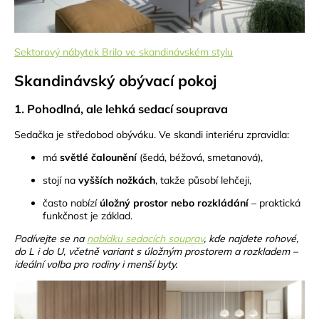
Sektorový nábytek Brilo ve skandinávském stylu
Skandinávský obývací pokoj
1. Pohodlná, ale lehká sedací souprava
Sedačka je středobod obýváku. Ve skandi interiéru zpravidla:
má
světlé čalounění
(šedá, béžová, smetanová),
stojí na
vyšších nožkách
, takže působí lehčeji,
často nabízí
úložný prostor nebo rozkládání
– praktická
funkčnost je základ.
Podívejte se na
nabídku sedacích souprav
, kde najdete rohové,
do L i do U, včetně variant s úložným prostorem a rozkladem –
ideální volba pro rodiny i menší byty.