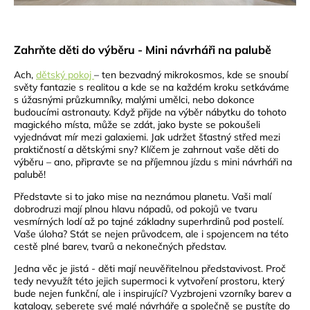
Zahrňte děti do výběru - Mini návrháři na palubě
Ach,
dětský pokoj
– ten bezvadný mikrokosmos, kde se snoubí
světy fantazie s realitou a kde se na každém kroku setkáváme
s úžasnými průzkumníky, malými umělci, nebo dokonce
budoucími astronauty. Když přijde na výběr nábytku do tohoto
magického místa, může se zdát, jako byste se pokoušeli
vyjednávat mír mezi galaxiemi. Jak udržet šťastný střed mezi
praktičností a dětskými sny? Klíčem je zahrnout vaše děti do
výběru – ano, připravte se na příjemnou jízdu s mini návrháři na
palubě!
Představte si to jako mise na neznámou planetu. Vaši malí
dobrodruzi mají plnou hlavu nápadů, od pokojů ve tvaru
vesmírných lodí až po tajné základny superhrdinů pod postelí.
Vaše úloha? Stát se nejen průvodcem, ale i spojencem na této
cestě plné barev, tvarů a nekonečných představ.
Jedna věc je jistá - děti mají neuvěřitelnou představivost. Proč
tedy nevyužít této jejich supermoci k vytvoření prostoru, který
bude nejen funkční, ale i inspirující? Vyzbrojeni vzorníky barev a
katalogy, seberete své malé návrháře a společně se pustíte do