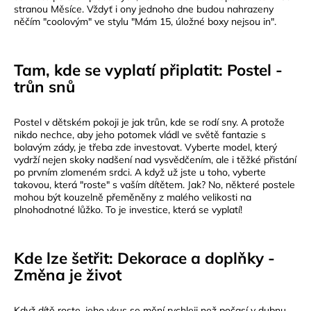
stranou Měsíce. Vždyť i ony jednoho dne budou nahrazeny
něčím "coolovým" ve stylu "Mám 15, úložné boxy nejsou in".
Tam, kde se vyplatí připlatit: Postel -
trůn snů
Postel v dětském pokoji je jak trůn, kde se rodí sny. A protože
nikdo nechce, aby jeho potomek vládl ve světě fantazie s
bolavým zády, je třeba zde investovat. Vyberte model, který
vydrží nejen skoky nadšení nad vysvědčením, ale i těžké přistání
po prvním zlomeném srdci. A když už jste u toho, vyberte
takovou, která "roste" s vaším dítětem. Jak? No, některé postele
mohou být kouzelně přeměněny z malého velikosti na
plnohodnotné lůžko. To je investice, která se vyplatí!
Kde lze šetřit: Dekorace a doplňky -
Změna je život
Když dítě roste, jeho vkus se mění rychleji než počasí v dubnu.