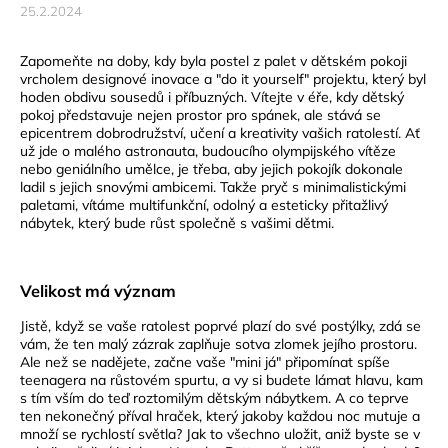
25.2.2024
Zapomeňte na doby, kdy byla postel z palet v dětském pokoji
vrcholem designové inovace a "do it yourself" projektu, který byl
hoden obdivu sousedů i příbuzných. Vítejte v éře, kdy dětský
pokoj představuje nejen prostor pro spánek, ale stává se
epicentrem dobrodružství, učení a kreativity vašich ratolestí. Ať
už jde o malého astronauta, budoucího olympijského vítěze
nebo geniálního umělce, je třeba, aby jejich pokojík dokonale
ladil s jejich snovými ambicemi. Takže pryč s minimalistickými
paletami, vítáme multifunkční, odolný a esteticky přitažlivý
nábytek, který bude růst společně s vašimi dětmi.
Velikost má význam
Jistě, když se vaše ratolest poprvé plazí do své postýlky, zdá se
vám, že ten malý zázrak zaplňuje sotva zlomek jejího prostoru.
Ale než se nadějete, začne vaše "mini já" připomínat spíše
teenagera na růstovém spurtu, a vy si budete lámat hlavu, kam
s tím vším do teď roztomilým dětským nábytkem. A co teprve
ten nekonečný příval hraček, který jakoby každou noc mutuje a
množí se rychlostí světla? Jak to všechno uložit, aniž byste se v