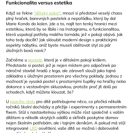
Funkcionalita versus estetika
Když se řekne
"dětský pokoj"
, mnozí si představí veselý chaos
plný hraček, barevných pastelek a nepořádku, který by dal
Marie Kondo do kolen. Jde o to, najít ten tenký hranici mezi
estetikou, která by se líbila i na Instagramu, a funkcionalitou,
která uspokojí potřeby malého tornáda, jež v pokoji obývá. Jak
toho tedy docílit? Jak skloubit moderní design s praktickými
aspekty nábytku, aniž byste museli obětovat styl za pár
úložných boxů navíc?
Začněme u
postele,
která je v dětském pokoji králem.
Představte si postel, jež je nejen místem pro odpočinek po
náročné stavbě hradů z lega, ale zároveň slouží jako tajná
základna s úložným prostorem pro všechny poklady. Jednou z
možností je vysoká postel s prostornými šuplíky na hračky nebo
dokonce s vestavěným skluzavkou, protože proč jít dolů po
schodech, když můžete klouzat, že?
U
psacího stolu
pro dítě potřebujeme něco, co přečká několik
ročníků školní docházky a přežije i experimenty s permanentním
fixem. Stůl s nastavitelnou výškou může růst společně s vaším
dítětem a několik skrytých oddílů a skříněk poskytne domov
nejen školním potřebám, ale i tajným deníkům. A pokud má stůl
integrované
LED
osvětlení, vaše dítě se možná i dobrovolně