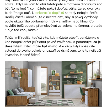
Takže i když se vám ta obří fototapeta s motivem dinosaura zdá
být "to nejlepší", co můžete pokoji dopřát, věřte, že za dva roky
bude "mega out". U
dekorací a doplňků
se tedy nebojte šetřit.
Raději častěji obměňujte a nechte děti, aby si pokoj vyzdobily
podle aktuálního oblíbeného hrdiny z knížky nebo filmu. Co
nevidět totiž budete přemalovávat ze zelené na černou, protože
"To je teď cool, mami."
Takže, milí rodiče, teď už víte, kde můžete otevřít peněženku a
kde naopak držet její tlamu pevně zavřenou. A pamatujte,
co je
dnes hitem, zítra může být mimo
. Ale vždy, když vaše dítě
vstoupí do svého pokoje a rozzáří se úsměvem, to je ta nejlepší
investice. Hodně štěstí!