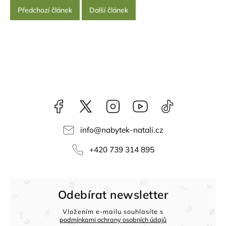
Předchozí článek
Další článek
Facebook
NataliNabytek
Instagram
YouTube
@nabytek.natal
info
@
nabytek-natali.cz
+420 739 314 895
Odebírat newsletter
Vložením e-mailu souhlasíte s
podmínkami ochrany osobních údajů