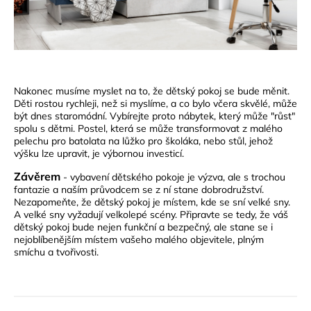
Nakonec musíme myslet na to, že dětský pokoj se bude měnit.
Děti rostou rychleji, než si myslíme, a co bylo včera skvělé, může
být dnes staromódní. Vybírejte proto nábytek, který může "růst"
spolu s dětmi. Postel, která se může transformovat z malého
pelechu pro batolata na lůžko pro školáka, nebo stůl, jehož
výšku lze upravit, je výbornou investicí.
Závěrem
- vybavení dětského pokoje je výzva, ale s trochou
fantazie a naším průvodcem se z ní stane dobrodružství.
Nezapomeňte, že dětský pokoj je místem, kde se sní velké sny.
A velké sny vyžadují velkolepé scény. Připravte se tedy, že váš
dětský pokoj bude nejen funkční a bezpečný, ale stane se i
nejoblíbenějším místem vašeho malého objevitele, plným
smíchu a tvořivosti.