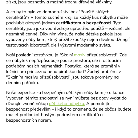
získá, jsou poznatky a možná trochu dřevěné vlákniny.
A co by to bylo za dobrodružství bez "Pouště stálých
certifikátů"? V tomto suchém kraji se každý kus nábytku může
pochlubit alespoň jedním
certifikátem o bezpečnosti
. Tyto
certifikáty jsou jako vodní zdroje uprostřed pouště – vzácné, ale
nesmírně cenné. Díky nim víme, že naše dětské pokoje jsou
vybaveny nábytkem, který přežil zkoušky nejen divokou džunglí
testovacích laboratoří, ale i výzvami moderního světa.
Naší poslední zastávkou je "Skalní
masiv
přizpůsobivosti". Zde
se nábytek nepřizpůsobuje pouze prostoru, ale i rostoucím
potřebám našich nejmenších. Postýlka, která se promění v
ložnici pro princeznu nebo pirátskou loď? Žádný problém, v
"Skalním masivu přizpůsobivosti" jsou takové proměny na
denním pořádku.
Naše expedice za bezpečným dětským nábytkem je u konce.
Vybaveni těmito znalostmi se nyní můžete bez obav vydat do
džungle zvané nákup
dětského nábytku.
A pamatujte,
bezpečnost především – i když to znamená, že se občas budete
muset protloukat hustým podrostem certifikátů a
bezpečnostních norem.