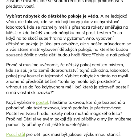
zůstane místem, kde se snoubí realita s magií, praktičnost s
představivostí.
Vybírat nábytek do dětského pokoje je věda.
A ne ledajaká
věda, ale taková, kde se míchají barvy jako v alchymistově
laboratoři, kde se rozměry měří s přesností rakety směřující na
Měsíc a kde každý kousek nábytku musí projít testem "a co
když na to skočí superhrdina v pyžamu". Ano, vybavení
dětského pokoje je úkol pro odvážné, ale s naším průvodcem se
z vás stane mistr vybavení dětských pokojů, na kterého budou
sousedé žárlit a vaše děti budou hrdě říkat: "Tohle je náš pokoj!"
Prvně si musíme uvědomit, že dětský pokoj není jen místem,
kde se spí. Je to země dobrodružství, tajná základna, laboratoř,
pokoj plný kouzel a tajemství. Vybírat nábytek s tímto na mysli
znamená přeskočit běžné "tohle by mohlo být praktické" a
vrhnout se do "co kdybychom měli loď, která je zároveň postelí
a má vlastní skluzavku?"
Když vybíráme
postel,
hledáme takovou, která je bezpečná a
pohodlná, ale také takovou, která podněcuje představivost.
Postel ve tvaru hradu, rakety nebo možná magického lesa?
Proč ne! Děti si ve svém pokoji žijí své příběhy a my jim můžeme
pomoci ty příběhy činit ještě kouzelnějšími.
Psací stůl
pro děti pak musí být jakousi výzkumnou stanicí.