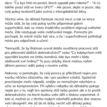
akce. "Co bys řekl na postel, která vypadá jako raketa?" - "A co
takhle psací stůl ve tvaru UFO?" - Ale pozor, dejte si pozor, aby
celý pokoj neskončil jako scéna z intergalaktické bitvy.
Všichni víme, že dětská fantazie nezná mezí, a tak se lehce
může stát, že by celý pokoj rychle připomínal galerii
superhrdinů, kde se místo tradičního osvětlení objevují světelné
meče. Zde nastupuje vaše rodičovská magie. Pomozte jim
pochopit, že méně může být více, a že i superhrdinové potřebují
místo pro odpočinek a učení.
"Nemyslíš, že by Batman ocenil dobře osvětlený pracovní stůl
pro plánování dalších dobrodružství?" nebo "Co kdybychom měli
speciální koutek na četbu komiksů, kde bys mohl v klidu
obdivovat své hrdiny?" To jsou otázky, které mohou vašim
dětem pomoci vidět pokoj v novém světle.
Nakonec si pamatujte, že celý proces je příležitostí nejen pro
tvorbu něčeho úžasného, ale i pro posílení vztahů. Společně
procházejte moře nápadů, smějte se nemožným návrhům a
učte se kompromisům. Při výběru nábytku do dětského pokoje
nejde jen o to, najít ten správný stůl nebo postel, ale o to prožít
dobrodružství, na které budou vaše děti s láskou vzpomínat. A
kdo ví, možná se z těchto malých návrhářů jednoho dne stanou
velcí designéři. Ale až do té doby, nechť váš dětský pokoj