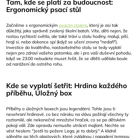
Tam, kde se platí za budoucnost:
Ergonomický psací stůl
Začněme s ergonomickým
psacím stolem
, který je asi tak
důležitý, jako správně zvolený školní batoh. Víte, děti nejen, že
rostou rychlostí světla, ale také tráví u stolu hodiny, malují, píší,
hrají si, nebo dokonce spí (když se učení zrovna "nedaří").
Investice do kvalitního, nastavitelného stolu se tedy vyplatí
nejen pro zdraví vašeho potomka, ale i pro vaši duševní pohodu,
když ve 23:00 nebudete muset řešit, že se dítěti udělala boule
od narážení do ostrého rohu.
Kde se vyplatí šetřit: Hrdina každého
příběhu, Úložný box
Příběhy o úložných boxech jsou legendární. Tohle jsou ti
nesehraní hrdinové, co bez nároku na slávu požírají všechny ty
roztomilé, ale nekonečné množství hraček, co se po dětském
pokoji válí. Zde opravdu nemusíte utrácet majlant. Nechte se
vést heslem: "Jestli to požere Lega, je to dobrý." A klidně
sáhněte po těch plastových, které zvládnou i napadení temnou