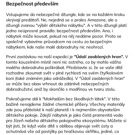
Bezpečnost především
Vstupujeme do nebezpečné džungle, kde se na každém kroku
skrývají predátoři. Ne, nejedná se o prales Amazone, ale o
džungli zvanou "výběr dětského nábytku". A v této džungli platí
jedno neúprosné pravidlo: bezpečnost především. Ano, i
nábytek může kousat, pokud na něj nedáme pozor. Proto se
společně vybavíme průvodcem na cestu za bezpečným
nábytkem, kde naše malé dobrodruhy nic neohrozí.
První zastávkou na naší expedici je
"Údolí zaoblených hran".
V
tomto kouzelném místě není nic ostrého, co by mohlo vášho
malého dobrodruha poškrábat. Představte si, že se vaše dítě
rozhodne zkoumat svět v plné rychlosti na svém čtyřkolovém
koni (také známém jako odrážedlo). V "Údolí zaoblených hran"
se může bez obav vrhnout do zdánlivě nebezpečných
dobrodružství, aniž by skončilo s modřinou ve tvaru stolu.
Pokračujeme dál k "Mokřadům bez škodlivých látek". V této
bažině nenajdeme žádné chemické příšery. Všechny materiály
zde jsou přátelské k naší planetě i k nejmenším obyvatelům
dětského pokoje. Zdejší nábytek je jako čistá pramenitá voda
pro žízeň našeho dětského pokojového ekosystému. Můžete si
být jisti, že když vaše dítě s oblibou objevuje svět ústy a
ochutnává vše od postýlky po hračkovou skříňku, jediné, co