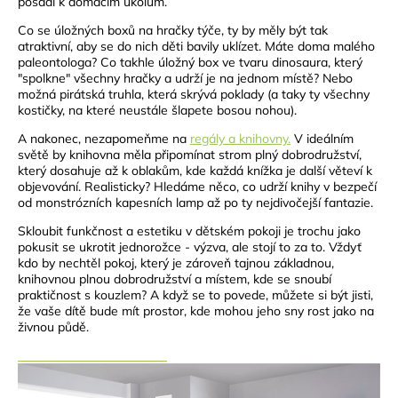
posadí k domácím úkolům.
Co se úložných boxů na hračky týče, ty by měly být tak
atraktivní, aby se do nich děti bavily uklízet. Máte doma malého
paleontologa? Co takhle úložný box ve tvaru dinosaura, který
"spolkne" všechny hračky a udrží je na jednom místě? Nebo
možná pirátská truhla, která skrývá poklady (a taky ty všechny
kostičky, na které neustále šlapete bosou nohou).
A nakonec, nezapomeňme na
regály a knihovny.
V ideálním
světě by knihovna měla připomínat strom plný dobrodružství,
který dosahuje až k oblakům, kde každá knížka je další věteví k
objevování. Realisticky? Hledáme něco, co udrží knihy v bezpečí
od monstrózních kapesních lamp až po ty nejdivočejší fantazie.
Skloubit funkčnost a estetiku v dětském pokoji je trochu jako
pokusit se ukrotit jednorožce - výzva, ale stojí to za to. Vždyť
kdo by nechtěl pokoj, který je zároveň tajnou základnou,
knihovnou plnou dobrodružství a místem, kde se snoubí
praktičnost s kouzlem? A když se to povede, můžete si být jisti,
že vaše dítě bude mít prostor, kde mohou jeho sny rost jako na
živnou půdě.