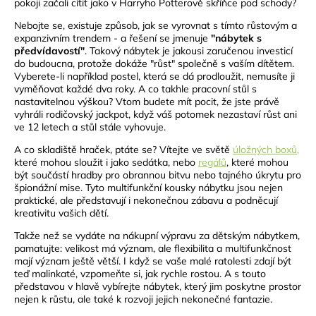
pokoji začali cítit jako v Harryho Potterově skříňce pod schody?
Nebojte se, existuje způsob, jak se vyrovnat s tímto růstovým a
expanzivním trendem - a řešení se jmenuje
"nábytek s
předvídavostí"
. Takový nábytek je jakousi zaručenou investicí
do budoucna, protože dokáže "růst" společně s vaším dítětem.
Vyberete-li například postel, která se dá prodloužit, nemusíte ji
vyměňovat každé dva roky. A co takhle pracovní stůl s
nastavitelnou výškou? Vtom budete mít pocit, že jste právě
vyhráli rodičovský jackpot, když váš potomek nezastaví růst ani
ve 12 letech a stůl stále vyhovuje.
A co skladiště hraček, ptáte se? Vítejte ve světě
úložných boxů,
které mohou sloužit i jako sedátka, nebo
regálů
, které mohou
být součástí hradby pro obrannou bitvu nebo tajného úkrytu pro
špionážní mise. Tyto multifunkční kousky nábytku jsou nejen
praktické, ale představují i nekonečnou zábavu a podněcují
kreativitu vašich dětí.
Takže než se vydáte na nákupní výpravu za dětským nábytkem,
pamatujte: velikost má význam, ale flexibilita a multifunkčnost
mají význam ještě větší. I když se vaše malé ratolesti zdají být
teď malinkaté, vzpomeňte si, jak rychle rostou. A s touto
představou v hlavě vybírejte nábytek, který jim poskytne prostor
nejen k růstu, ale také k rozvoji jejich nekonečné fantazie.