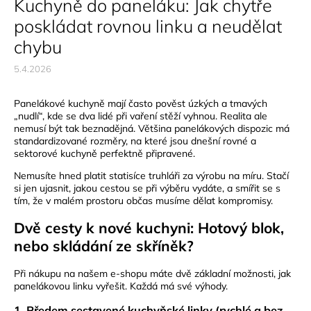
Kuchyně do paneláku: Jak chytře
poskládat rovnou linku a neudělat
chybu
5.4.2026
Panelákové kuchyně mají často pověst úzkých a tmavých
„nudlí“, kde se dva lidé při vaření stěží vyhnou. Realita ale
nemusí být tak beznadějná. Většina panelákových dispozic má
standardizované rozměry, na které jsou dnešní rovné a
sektorové kuchyně perfektně připravené.
Nemusíte hned platit statisíce truhláři za výrobu na míru. Stačí
si jen ujasnit, jakou cestou se při výběru vydáte, a smířit se s
tím, že v malém prostoru občas musíme dělat kompromisy.
Dvě cesty k nové kuchyni: Hotový blok,
nebo skládání ze skříněk?
Při nákupu na našem e-shopu máte dvě základní možnosti, jak
panelákovou linku vyřešit. Každá má své výhody.
1. Předem sestavené kuchyňské linky (rychlé a bez