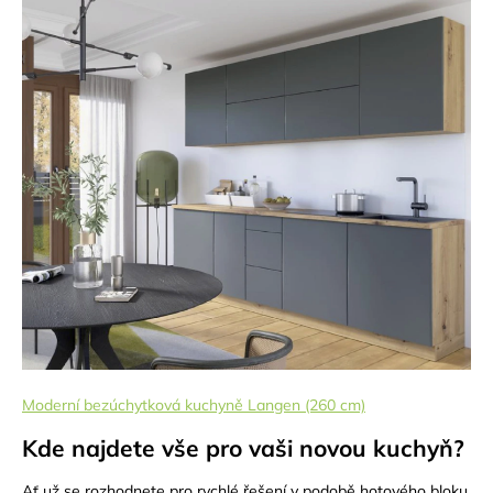
Moderní bezúchytková kuchyně Langen (260 cm)
Kde najdete vše pro vaši novou kuchyň?
Ať už se rozhodnete pro rychlé řešení v podobě hotového bloku,