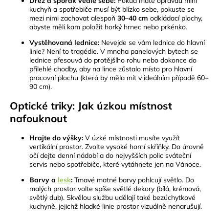
Dřez a sporák vedle sebe:
Pokud máte opravdu mini
kuchyň a spotřebiče musí být blízko sebe, pokuste se
mezi nimi zachovat alespoň
30–40 cm
odkládací plochy,
abyste měli kam položit horký hrnec nebo prkénko.
Vystěhovaná lednice:
Nevejde se vám lednice do hlavní
linie? Není to tragédie. V mnoha panelových bytech se
lednice přesouvá do protějšího rohu nebo dokonce do
přilehlé chodby, aby na lince zůstalo místo pro hlavní
pracovní plochu (která by měla mít v ideálním případě 60–
90 cm).
Optické triky: Jak úzkou místnost
nafouknout
Hrajte do výšky:
V úzké místnosti musíte využít
vertikální prostor. Zvolte vysoké horní skříňky. Do úrovně
očí dejte denní nádobí a do nejvyšších polic sváteční
servis nebo spotřebiče, které vytáhnete jen na Vánoce.
Barvy a
lesk
:
Tmavé matné barvy pohlcují světlo. Do
malých prostor volte spíše světlé dekory (bílá, krémová,
světlý dub). Skvělou službu udělají také bezúchytkové
kuchyně, jejichž hladké linie prostor vizuálně nenarušují.