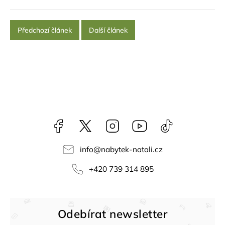
Předchozí článek
Další článek
Facebook
NataliNabytek
Instagram
YouTube
@nabytek.natal
info
@
nabytek-natali.cz
+420 739 314 895
Odebírat newsletter