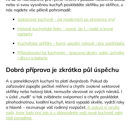
nebo si svou vysněnou kuchyň poskládáte skříňku po skříňce, u
nás najdete vše pěkně pohromadě:
Sektorové kuchyně - od moderních po provence styl
Hotové kuchyňské linky - rovné, do L i malé a levné
varianty
Kuchyňské skříňky - horní, spodní, rohové i pro spotřebiče
Příslušenství ke kuchyním - pracovní desky, sokly, úchytky
i dřezy a baterie
Dobrá příprava je zkrátka půl úspěchu
A u panelákových kuchyní to platí dvojnásob. Pokud do
zařizování zapojíte pečlivé měření a chytře zvolené sektorové
skříňky nebo hotový blok, nemusíte slevovat ze svých nároků. I
v úzké „nudli“ si tak zvládnete svépomocí a chytře poskládat
plnohodnotnou, kvalitní kuchyň, která vypadá skvěle, vydrží roky
a hlavně – nezruinuje váš rodinný rozpočet.
A pokud si nevíte
rady, jsme tady pro vás a s plánováním vaši nové kuchyně vám
rádi poradíme.