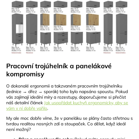
Pracovní trojúhelník a panelákové
kompromisy
O dokonalé ergonomii a takzvaném pracovním trojúhelníku
(lednice → dřez → sporák) toho bylo napsáno spoustu. Pokud
vás zajímají ideální míry a rozestupy, doporučujeme si přečíst
náš detailní článek
Jak uspořádat kuchyň ergonomicky, aby se
vám v ní dobře vařilo
.
My ale moc dobře víme, že v paneláku se plány často střetnou s
tvrdou realitou nosných zdí a stoupaček. Co dělat, když ideál
není možný?