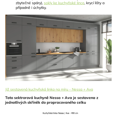
zbytečné spáry),
sokly ke kuchyňské lince
, krycí lišty a
případně i úchytky.
Již sestavená kuchyňská linka na míru - Nessa + Ava
Tato sektrorová kuchyně Nessa + Ava je sestavena z
jednotlivých skříněk do propracovaného celku