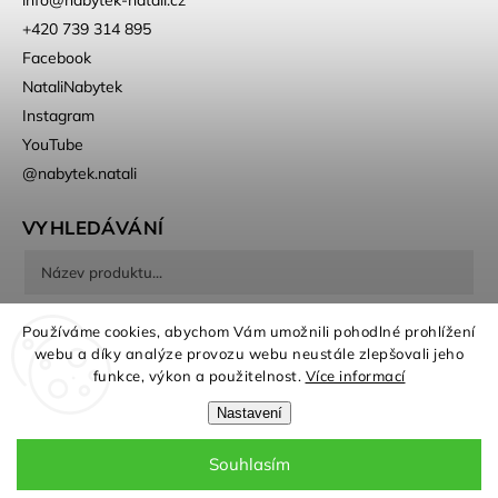
+420 739 314 895
Facebook
NataliNabytek
Instagram
YouTube
@nabytek.natali
VYHLEDÁVÁNÍ
Hledat
Používáme cookies, abychom Vám umožnili pohodlné prohlížení
webu a díky analýze provozu webu neustále zlepšovali jeho
funkce, výkon a použitelnost.
Více informací
Nastavení
Souhlasím
Copyright 2026
Nábytek Natali
. Všechna práva vyhrazena.