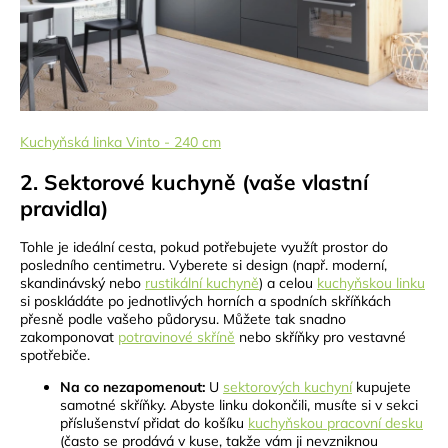
Kuchyňská linka Vinto - 240 cm
2. Sektorové kuchyně (vaše vlastní
pravidla)
Tohle je ideální cesta, pokud potřebujete využít prostor do
posledního centimetru. Vyberete si design (např. moderní,
skandinávský nebo
rustikální kuchyně
) a celou
kuchyňskou linku
si poskládáte po jednotlivých horních a spodních skříňkách
přesně podle vašeho půdorysu. Můžete tak snadno
zakomponovat
potravinové skříně
nebo skříňky pro vestavné
spotřebiče.
Na co nezapomenout:
U
sektorových kuchyní
kupujete
samotné skříňky. Abyste linku dokončili, musíte si v sekci
příslušenství přidat do košíku
kuchyňskou pracovní desku
(často se prodává v kuse, takže vám ji nevzniknou