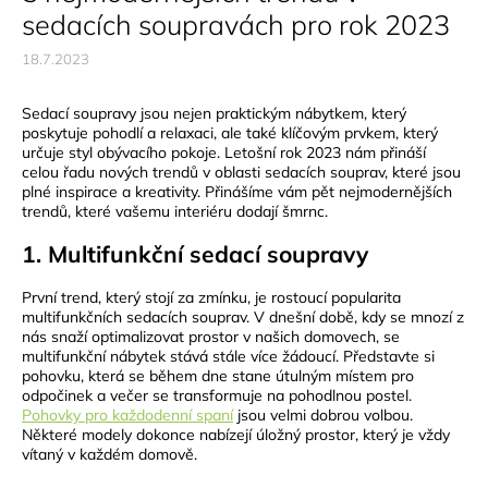
sedacích soupravách pro rok 2023
18.7.2023
Sedací soupravy jsou nejen praktickým nábytkem, který
poskytuje pohodlí a relaxaci, ale také klíčovým prvkem, který
určuje styl obývacího pokoje. Letošní rok 2023 nám přináší
celou řadu nových trendů v oblasti sedacích souprav, které jsou
plné inspirace a kreativity. Přinášíme vám pět nejmodernějších
trendů, které vašemu interiéru dodají šmrnc.
1. Multifunkční sedací soupravy
První trend, který stojí za zmínku, je rostoucí popularita
multifunkčních sedacích souprav. V dnešní době, kdy se mnozí z
nás snaží optimalizovat prostor v našich domovech, se
multifunkční nábytek stává stále více žádoucí. Představte si
pohovku, která se během dne stane útulným místem pro
odpočinek a večer se transformuje na pohodlnou postel.
Pohovky pro každodenní spaní
jsou velmi dobrou volbou.
Některé modely dokonce nabízejí úložný prostor, který je vždy
vítaný v každém domově.