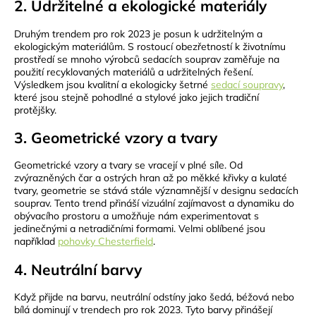
2. Udržitelné a ekologické materiály
Druhým trendem pro rok 2023 je posun k udržitelným a
ekologickým materiálům. S rostoucí obezřetností k životnímu
prostředí se mnoho výrobců sedacích souprav zaměřuje na
použití recyklovaných materiálů a udržitelných řešení.
Výsledkem jsou kvalitní a ekologicky šetrné
sedací soupravy
,
které jsou stejně pohodlné a stylové jako jejich tradiční
protějšky.
3. Geometrické vzory a tvary
Geometrické vzory a tvary se vracejí v plné síle. Od
zvýrazněných čar a ostrých hran až po měkké křivky a kulaté
tvary, geometrie se stává stále významnější v designu sedacích
souprav. Tento trend přináší vizuální zajímavost a dynamiku do
obývacího prostoru a umožňuje nám experimentovat s
jedinečnými a netradičními formami. Velmi oblíbené jsou
například
pohovky Chesterfield
.
4. Neutrální barvy
Když přijde na barvu, neutrální odstíny jako šedá, béžová nebo
bílá dominují v trendech pro rok 2023. Tyto barvy přinášejí