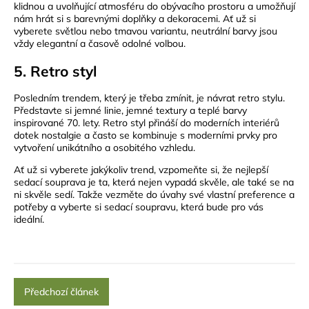
klidnou a uvolňující atmosféru do obývacího prostoru a umožňují
nám hrát si s barevnými doplňky a dekoracemi. Ať už si
vyberete světlou nebo tmavou variantu, neutrální barvy jsou
vždy elegantní a časově odolné volbou.
5. Retro styl
Posledním trendem, který je třeba zmínit, je návrat retro stylu.
Představte si jemné linie, jemné textury a teplé barvy
inspirované 70. lety. Retro styl přináší do moderních interiérů
dotek nostalgie a často se kombinuje s moderními prvky pro
vytvoření unikátního a osobitého vzhledu.
Ať už si vyberete jakýkoliv trend, vzpomeňte si, že nejlepší
sedací souprava je ta, která nejen vypadá skvěle, ale také se na
ni skvěle sedí. Takže vezměte do úvahy své vlastní preference a
potřeby a vyberte si sedací soupravu, která bude pro vás
ideální.
Předchozí článek