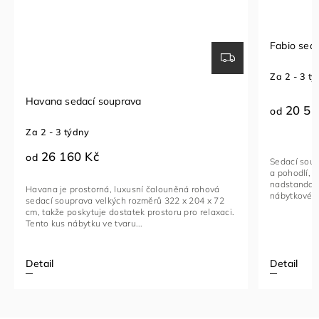
Fabio sedací souprava
Seda
Za 2 - 3 týdny
Za 1
20 510 Kč
2
od
od
Sedací souprava FABIO je ideální kombinací luxusu
Roho
a pohodlí, navržená pro ty, kteří hledají
funk
nadstandardní komfort. Toto stylové a multifunkční
vyba
á
nábytkové řešení je vyrobeno...
kovo
72
xaci.
Detail
Deta