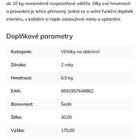
do 10 kg rovnoměrně rozprostřené zátěže. Díky své hmotnosti
a provedení je lehce přenosný. Jedná se o velmi funkční doplněk
interiéru, v každém si najde zasloužené místo a uplatnění.
Doplňkové parametry
Kategorie
:
Věšáky na oblečení
Záruka
:
2 roky
Hmotnost
:
6.5 kg
EAN
:
8591957648862
Barevnost
:
Šedá
Šířka
:
30,00
Výška
:
175,00