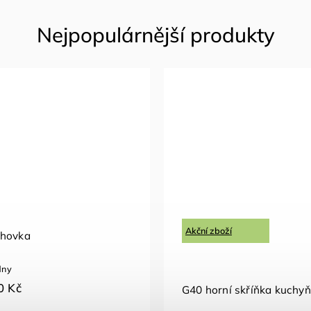
Akční zboží
ohovka
dny
0 Kč
G40 horní skříňka kuchy