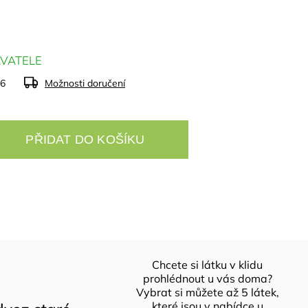
VATELE
26
Možnosti doručení
PŘIDAT DO KOŠÍKU
Chcete si látku v klidu
prohlédnout u vás doma?
Vybrat si můžete až 5 látek,
které jsou v nabídce u