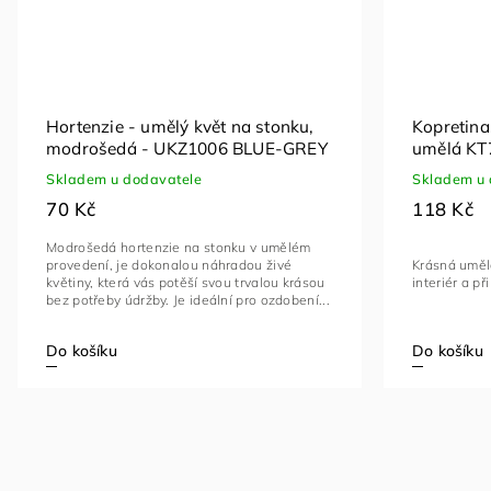
Hortenzie - umělý květ na stonku,
Kopretina,
modrošedá - UKZ1006 BLUE-GREY
umělá K
Skladem u dodavatele
Skladem u 
70 Kč
118 Kč
Modrošedá hortenzie na stonku v umělém
Krásná umělá
provedení, je dokonalou náhradou živé
interiér a p
květiny, která vás potěší svou trvalou krásou
bez potřeby údržby. Je ideální pro ozdobení...
Do košíku
Do košíku