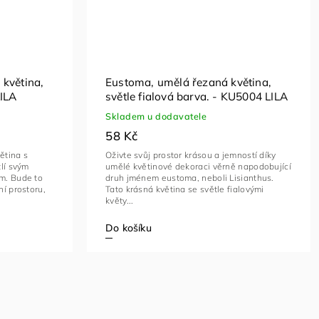
květina,
Eustoma, umělá řezaná květina,
LILA
světle fialová barva. - KU5004 LILA
Skladem u dodavatele
58 Kč
ětina s
Oživte svůj prostor krásou a jemností díky
lí svým
umělé květinové dekoraci věrně napodobující
m. Bude to
druh jménem eustoma, neboli Lisianthus.
í prostoru,
Tato krásná květina se světle fialovými
květy...
Do košíku