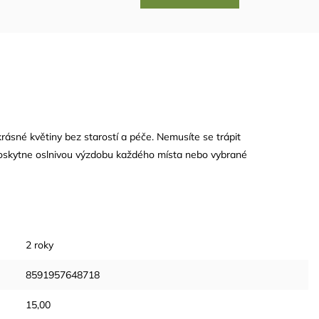
 krásné květiny bez starostí a péče. Nemusíte se trápit
 poskytne oslnivou výzdobu každého místa nebo vybrané
2 roky
8591957648718
15,00