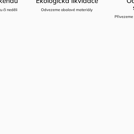
íkendu
Ekologická likvidace
Od
u či neděli
Odvezeme obalové materiály
Přivezeme 