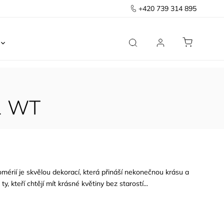
+420 739 314 895
Ložnice
Kancelář
Předsíň
Domov
11 WT
omérií je skvělou dekorací, která přináší nekonečnou krásu a
y, kteří chtějí mít krásné květiny bez starostí...