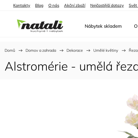
Kontakty
Blog
O nás
Akční zboží
Nejčastější dotazy
Svět
Nábytek skladem
O
Domů
/
Domov a zahrada
/
Dekorace
/
Umělé květiny
/
Řeza
Alstromérie - umělá řez