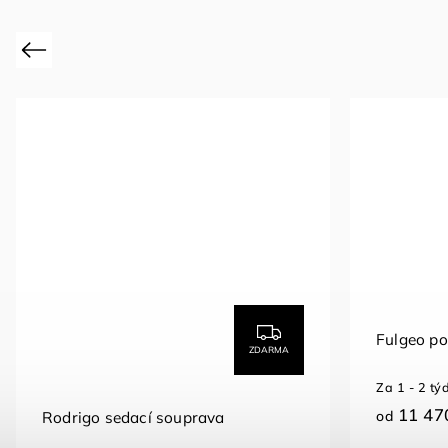
Previous
Fulgeo p
ZDARMA
Za 1 - 2 tý
11 47
od
Rodrigo sedací souprava