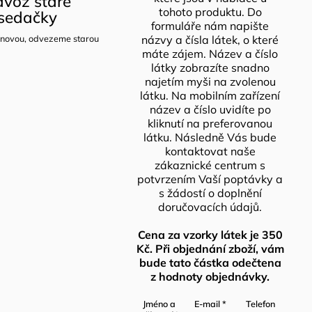
voz staré
tohoto produktu. Do
sedačky
formuláře nám napište
novou, odvezeme starou
názvy a čísla látek, o které
máte zájem. Název a číslo
látky zobrazíte snadno
najetím myši na zvolenou
látku. Na mobilním zařízení
název a číslo uvidíte po
kliknutí na preferovanou
látku. Následně Vás bude
kontaktovat naše
zákaznické centrum s
potvrzením Vaší poptávky a
s žádostí o doplnění
doručovacích údajů.
Cena za vzorky látek je 350
Kč. Při objednání zboží, vám
bude tato částka odečtena
z hodnoty objednávky.
Jméno a
E-mail
*
Telefon