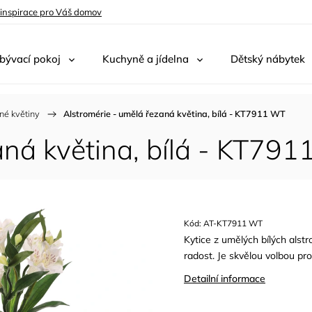
 inspirace pro Váš domov
bývací pokoj
Kuchyně a jídelna
Dětský nábytek
né květiny
/
Alstromérie - umělá řezaná květina, bílá - KT7911 WT
aná květina, bílá - KT79
Kód:
AT-KT7911 WT
Kytice z umělých bílých alstr
radost. Je skvělou volbou pro t
Detailní informace