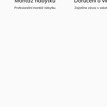
Montáž nábytku
Doručení o v
Profesionální montáž nábytku
Zajistíme závoz v sobot