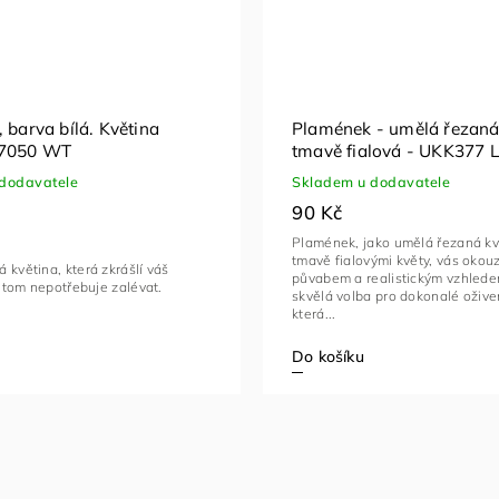
 barva bílá. Květina
Plamének - umělá řezaná 
T7050 WT
tmavě fialová - UKK377 
dodavatele
Skladem u dodavatele
90 Kč
Plamének, jako umělá řezaná kv
tmavě fialovými květy, vás okouz
 květina, která zkrášlí váš
půvabem a realistickým vzhlede
ři tom nepotřebuje zalévat.
skvělá volba pro dokonalé oživen
která...
Do košíku