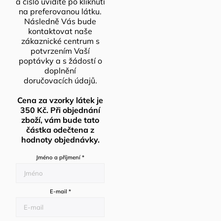
a číslo uvidíte po kliknutí
na preferovanou látku.
Následně Vás bude
kontaktovat naše
zákaznické centrum s
potvrzením Vaší
poptávky a s žádostí o
doplnění
doručovacích údajů.
Cena za vzorky látek je
350 Kč. Při objednání
zboží, vám bude tato
částka odečtena z
hodnoty objednávky.
Jméno a příjmení
*
E-mail
*