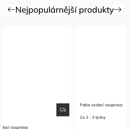
Previous
Next
Fabio sedací souprava
Sedací so
Za 2 - 3 týdny
Za 1 - 2 t