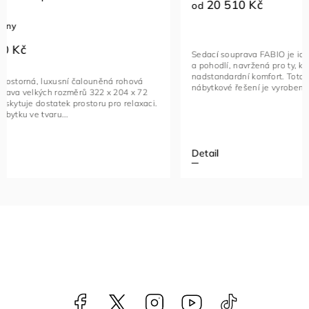
20 510 Kč
23 96
od
od
Sedací souprava FABIO je ideální kombinací luxusu
Rohová seda
a pohodlí, navržená pro ty, kteří hledají
funkční kus
nadstandardní komfort. Toto stylové a multifunkční
vybavený na
nábytkové řešení je vyrobeno...
kovovými če
Detail
Detail
Facebook
NataliNabytek
Instagram
YouTube
@nabytek.natal