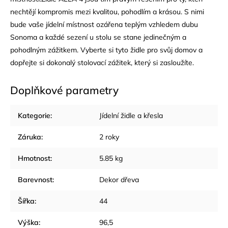
nechtějí kompromis mezi kvalitou, pohodlím a krásou. S nimi
bude vaše jídelní místnost ozářena teplým vzhledem dubu
Sonoma a každé sezení u stolu se stane jedinečným a
pohodlným zážitkem. Vyberte si tyto židle pro svůj domov a
dopřejte si dokonalý stolovací zážitek, který si zasloužíte.
Doplňkové parametry
Kategorie
:
Jídelní židle a křesla
Záruka
:
2 roky
Hmotnost
:
5.85 kg
Barevnost
:
Dekor dřeva
Šířka
:
44
Výška
:
96,5