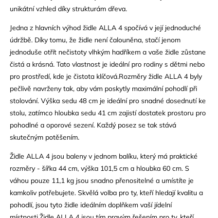
unikátní vzhled díky strukturám dřeva.
Jedna z hlavních výhod židle ALLA 4 spočívá v její jednoduché
údržbě. Díky tomu, že židle není čalouněna, stačí jenom
jednoduše otřít nečistoty vlhkým hadříkem a vaše židle zůstane
čistá a krásná. Tato vlastnost je ideální pro rodiny s dětmi nebo
pro prostředí, kde je čistota klíčová.Rozměry židle ALLA 4 byly
pečlivě navrženy tak, aby vám poskytly maximální pohodlí při
stolování. Výška sedu 48 cm je ideální pro snadné dosednutí ke
stolu, zatímco hloubka sedu 41 cm zajistí dostatek prostoru pro
pohodlné a oporové sezení. Každý posez se tak stává
skutečným potěšením.
Židle ALLA 4 jsou baleny v jednom balíku, který má praktické
rozměry - šířka 44 cm, výška 101,5 cm a hloubka 60 cm. S
váhou pouze 11,1 kg jsou snadno přenositelné a umístíte je
kamkoliv potřebujete. Skvělá volba pro ty, kteří hledají kvalitu a
pohodlí, jsou tyto židle ideálním doplňkem vaší jídelní
místnosti.Židle ALLA 4 jsou tím pravým řešením pro ty, kteří