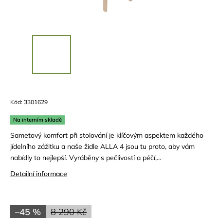
Kód:
3301629
Na interním skladě
Sametový komfort při stolování je klíčovým aspektem každého
jídelního zážitku a naše židle ALLA 4 jsou tu proto, aby vám
nabídly to nejlepší. Vyráběny s pečlivostí a péčí,...
Detailní informace
–45 %
8 290 Kč