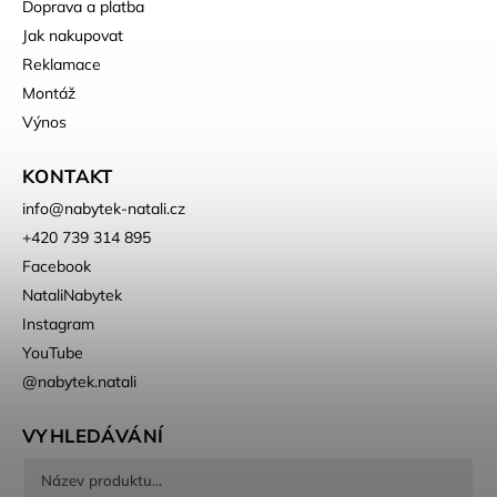
Doprava a platba
Jak nakupovat
Reklamace
Montáž
Výnos
KONTAKT
info
@
nabytek-natali.cz
+420 739 314 895
Facebook
NataliNabytek
Instagram
YouTube
@nabytek.natali
VYHLEDÁVÁNÍ