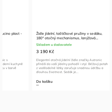
Židle jídelní, taštičkové pružiny v sedáku,
Jídelní ži
180° otočný mechanismus, lanýžová
voděodolná látka, černý kov - DCH-P3170
Skladem u
Skladem u dodavatele
LAN2
2 000 K
3 190 Kč
Objevte mod
Elegantní otočná jídelní židle značky Autronic
žlutém prov
přináší do vaší jídelny pohodlí i styl. Béžový potah
doplňkem vaš
z voděodolné látky zaručuje snadnou údržbu a
textilií v tr
dlouhou životnost. Sedák je...
Do košíku
Do košíku